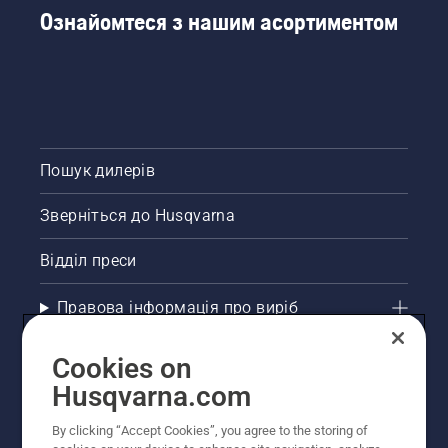
Ознайомтеся з нашим асортиментом
Пошук дилерів
Зверніться до Husqvarna
Відділ преси
Правова інформація про виріб
Інші сайти Husqvarna
Cookies on
Husqvarna.com
Рекомендовані інтернет-магазини
By clicking “Accept Cookies”, you agree to the storing of