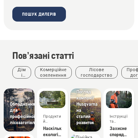
ПОШУК ДИЛЕРІВ
Пов’язані статті
Дім
Комерційне
Лісове
Проф
і
озеленення
господарство
дог
сад
де
Теми
Погляд
компанії
Вирішення
Обладнання
Husqvarna
для
на
професійної
сталий
Продукти
Інструкції
й
та
лісозаготівлі
розвиток
інновації
керівництва
Наскільки
Захисне
екологічні
спорядження