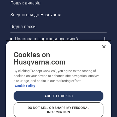
Пошук дилерів
Зверніться до Husqvarna
Відділ преси
Правова інформація про виріб
Інші сайти Husqvarna
Cookies on
Husqvarna.com
Рекомендовані інтернет-магазини
By clicking “Accept Cookies”, you agree to the storing of
cookies on your device to enhance site navigation, analyze
site usage, and assist in our marketing efforts.
Cookie Policy
ACCEPT COOKIES
DO NOT SELL OR SHARE MY PERSONAL
INFORMATION