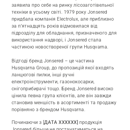
заявила про себе на ринку лісозаготівельної
техніки в усьому світі. 1979 року Jonsered
придбала компанія Electrolux, але приблизно
за п’ятнадцять років відмовилася від
підрозділу для обладнання, призначеного для
використання надворі, і Jonsered стала
частиною новоствореної групи Husqvarna.
Відтоді бренд Jonsered – це частина
Husqvarna Group, до пропозицій якої входять
ланцюгові пилки, інші ручні
електроінструменти, газонокосарки,
снігоприбирачі тощо. Бренд Jonsered високо
цінила певна група клієнтів, але він завжди
становив меншість в асортименті та продажу
порівняно з брендом Husqvarna.
Починаючи з [
ДАТА XXXXXX]
продукція
Jonsered більше не постачатиметься на