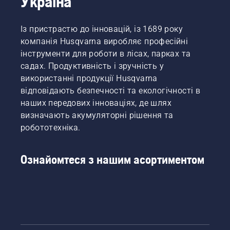
Україна
увагу,
термін
добираючи
служби.
для себе
Із пристрастю до інновацій, із 1689 року
ідеальну
компанія Husqvarna виробляє професійні
модель
інструменти для роботи в лісах, парках та
пилки.
садах. Продуктивність і зручність у
використанні продукції Husqvarna
відповідають безпечності та екологічності в
наших передових інноваціях, де шлях
визначають акумуляторні рішення та
робототехніка.
Ознайомтеся з нашим асортиментом