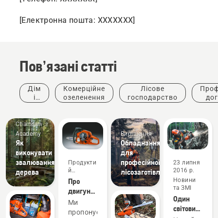
[Електронна пошта: XXXXXXX
]
Пов’язані статті
Дім
Комерційне
Лісове
Проф
і
озеленення
господарство
дог
сад
де
Chainsaw
Academy
Вирішення
Як
Обладнання
виконувати
для
звалювання
професійної
Продукти
23 липня
й
2016 р.
дерева
лісозаготівлі
інновації
Про
Новини
та ЗМІ
двигун
Один
Husqvarna
Ми
світовий
X-Torq®
пропонуємо