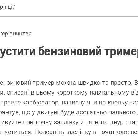
рінці?
ти тример
ані продукти
 керівництва
устити бензиновий триме
бензиновий тример можна швидко та просто. 
и, описані в цьому короткому навчальному ві
правте карбюратор, натиснувши на кнопку нас
арантує, що у двигуні буде достатньо пального
тивуйте повітряну заслінку й тягніть шнур ста
апуститься. Поверніть заслінку в початкове п