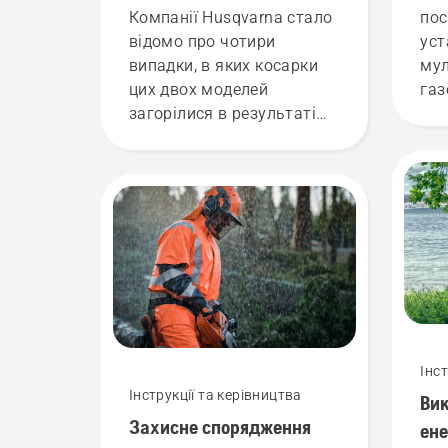
Automower® 435X AWD
Компанії Husqvarna стало
пос
та Automower®535X AWD
відомо про чотири
уст
випадки, в яких косарки
мул
цих двох моделей
газ
загорілися в результаті
Пам
деградації акумулятора.
лез
Випадків травмування не
рук
було зафіксовано.
обм
тка
Інс
Інструкції та керівництва
Ви
Захисне спорядження
ен