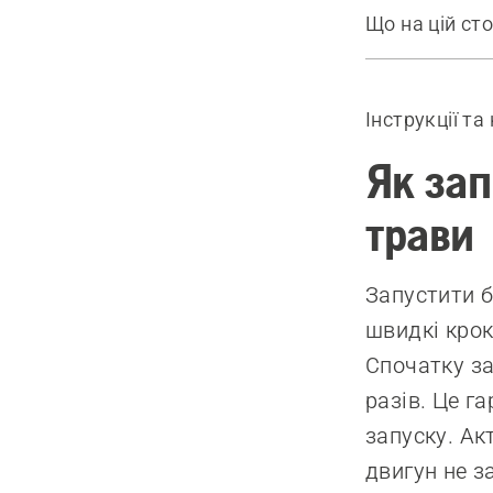
Що на цій сто
Як запусти
Рекомендов
Інструкції та
Як зап
трави
Запустити 
швидкі крок
Спочатку за
разів. Це г
запуску. Ак
двигун не з