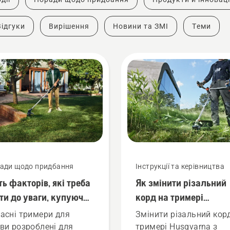
Відгуки
Вирішення
Новини та ЗМІ
Теми
ади щодо придбання
Інструкції та керівництва
ть факторів, які треба
Як змінити різальний
ти до уваги, купуючи
корд на тримері
мер для трави у
Husqvarna з бензинов
асні тримери для
Змінити різальний кор
3 році
двигуном
ви розроблені для
тримері Husqvarna з