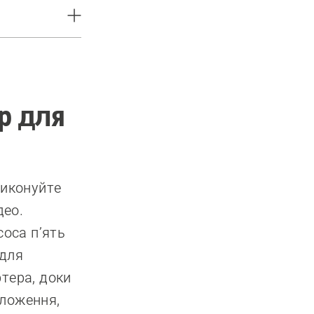
р для
Виконуйте
део.
оса п’ять
 для
ртера, доки
оложення,