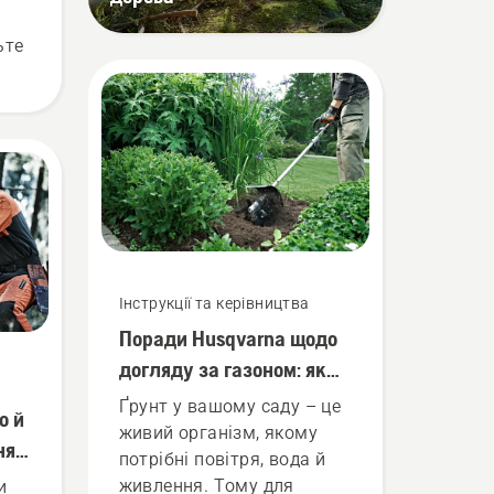
ьте
и
,
Інструкції та керівництва
Поради Husqvarna щодо
догляду за газоном: як
обробляти ґрунт
Ґрунт у вашому саду – це
о й
живий організм, якому
ня
потрібні повітря, вода й
живлення. Тому для
и