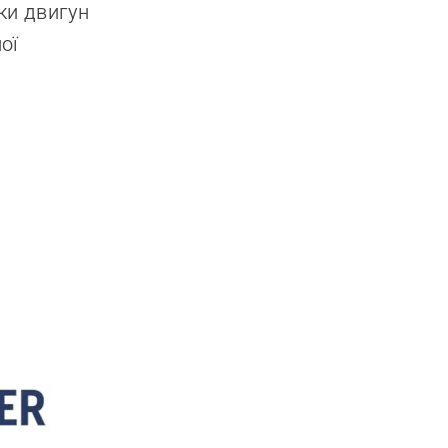
оки двигун
ої