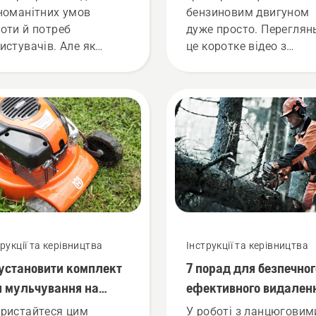
номанітних умов
бензиновим двигуном
оти й потреб
дуже просто. Переглян
истувачів. Але як
це коротке відео з
йти оптимальний
простими покроковим
мер відповідно до
інструкціями щодо того
їх потреб? Ось кілька
як змінити нейлоновий
ливих питань,
корд на тримері
повіді на які
Husqvarna.
поможуть вам
йняти правильне
ення.
трукції та керівництва
Інструкції та керівництва
установити комплект
7 порад для безпечног
я мульчування на
ефективного видален
онокосарку Husqvarna
гілок
ристайтеся цим
У роботі з ланцюговим