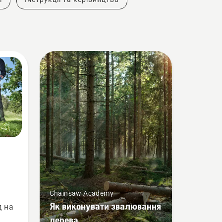
Chainsaw Academy
им
Як виконувати звалювання
д на
дерева