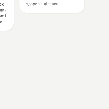
здоров’я ділянки
ок
культивування (або
один
обробляння землі)
их і
обов’язкове. І саме тому
ми
ми додаємо посібник із
цього питання.