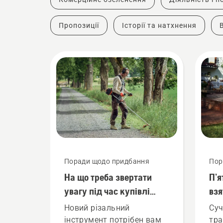
Пропозиції
Історії та натхнення
Поради щодо придбання
Пор
На що треба звертати
П’я
увагу під час купівлі
взя
кущоріза
три
Новий різальний
Суч
202
інструмент потрібен вам
тра