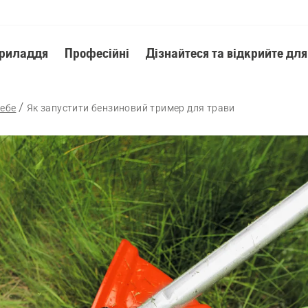
приладдя
Професійні
Дізнайтеся та відкрийте для
себе
Як запустити бензиновий тример для трави