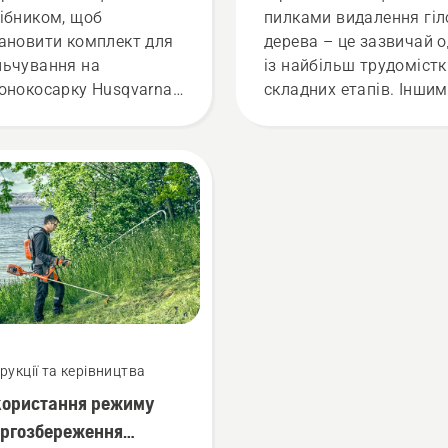
ібником, щоб
пилками видалення гіл
ановити комплект для
дерева – це зазвичай 
ьчування на
із найбільш трудомістк
онокосарку Husqvarna.
складних етапів. Інши
’ятайте про гостроту
словами, для
, тому захистіть руки
максимальної
авичками та/або
ефективності дуже
отайте леза цупкою
важливо навчитися
ниною.
хорошій техніці.
трукції та керівництва
користання режиму
ергозбереження