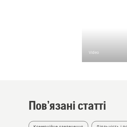
Video
Пов’язані статті
Комерційне озеленення
Діяльність і по