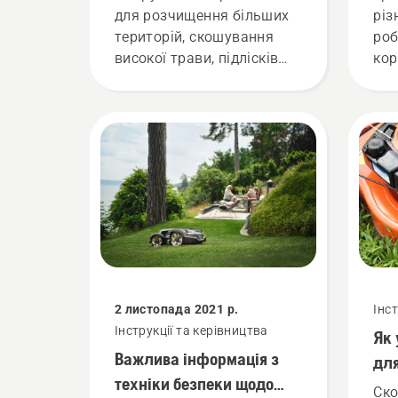
для розчищення більших
різ
територій, скошування
роб
високої трави, підлісків
кор
або зрізання кущів і малих
зна
дерев? Ось деякі речі, які
три
треба взяти до ваги перед
сво
придбанням кущоріза.
важ
від
до
при
ріш
2 листопада 2021 р.
Інс
Інструкції та керівництва
Як 
Важлива інформація з
дл
техніки безпеки щодо
газ
Ско