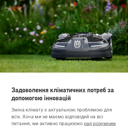
Задоволення кліматичних потреб за
допомогою інновацій
Зміна клімату є актуальною проблемою для
всіх. Хоча ми не маємо відповідей на всі
питання, ми активно працюємо
над розумним