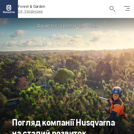
Forest & Garden
UA, Українська
Дізнайтеся та відкрийте для себе
Погляд компанії Husqvarna
на сталий розвиток