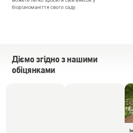
можете легко зробити свій внесок у
біорізноманіття свого саду.
Діємо згідно з нашими
обіцянками
І