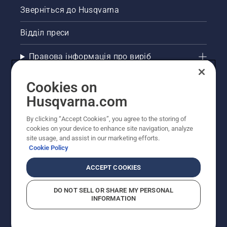
Зверніться до Husqvarna
Відділ преси
Правова інформація про виріб
Інші сайти Husqvarna
Cookies on
Husqvarna.com
Рекомендовані інтернет-магазини
By clicking “Accept Cookies”, you agree to the storing of
cookies on your device to enhance site navigation, analyze
site usage, and assist in our marketing efforts.
Cookie Policy
ACCEPT COOKIES
DO NOT SELL OR SHARE MY PERSONAL
INFORMATION
© Husqvarna AB (publ). Усі права захищено.
Зазначено рекомендовані роздрібні ціни.