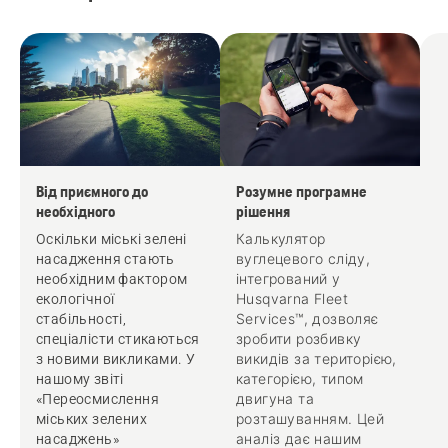
Від приємного до
Розумне програмне
необхідного
рішення
Калькулятор
Оскільки міські зелені
вуглецевого сліду,
насадження стають
інтегрований у
необхідним фактором
Husqvarna Fleet
екологічної
Services™, дозволяє
стабільності,
зробити розбивку
спеціалісти стикаються
викидів за територією,
з новими викликами. У
категорією, типом
нашому звіті
двигуна та
«Переосмислення
розташуванням. Цей
міських зелених
аналіз дає нашим
насаджень»