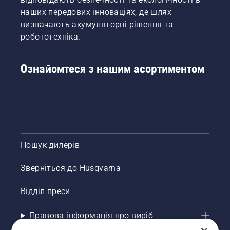
під час
плями
наших передових інноваціях, де шлях
роботи.
та
визначають акумуляторні рішення та
бур’ян
робототехніка.
зіпсують
враження?
Не
Ознайомтеся з нашим асортиментом
потрібно
хвилюватися.
Пропонуємо
покрокову
інструкцію
з
усунення
прогалин
Пошук дилерів
на
газоні.
Зверніться до Husqvarna
Відділ преси
Правова інформація про виріб