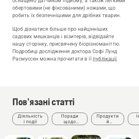
оснащено датчиком підйому, а також легкими
обертовими (не фіксованими) ножами, що
робить їх безпечнішими для дрібних тварин.
Щоб дізнатися більше про найцінніших
садових мешканців і візитерів, відвідайте
нашу сторінку, присвячену біорізноманіттю.
Подробиці дослідження доктора Софі Лунд
Расмуссен можна прочитати в її
публікації
.
Пов’язані статті
Діяльність
Поради
Продукти
І
і події
щодо
й
Інструкції
придбання
інновації
ке
та
керівництва