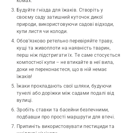
комах.
Будуйте гнізда для їжаків. Створіть у
своєму саду затишний куточок дикої
природи, використовуючи садові відходи,
купи листя чи колоди.
Обов’язково ретельно перевіряйте траву,
кущі та живоплоти на наявність тварин,
перш ніж підстригати їх. Те саме стосується
компостної купи – не втикайте в неї вила,
доки не переконаєтеся, що в ній немає
їжаків!
Їжаки прокладають свої шляхи, будуючи
тунелі або доріжки між садами подалі від
вулиці.
Зробіть ставки та басейни безпечними,
подбавши про прості маршрути для втечі.
Припиніть використовувати пестициди та