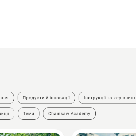
ання
Продукти й інновації
Інструкції та керівниц
иції
Теми
Chainsaw Academy