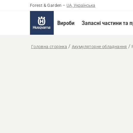
Forest & Garden
–
UA, Українська
Вироби
Запасні частини та 
Головна сторінка
Акумуляторне обладнання