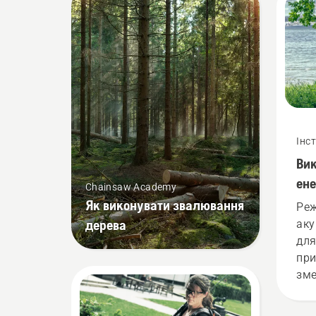
Інс
Ви
ен
Chainsaw Academy
ак
Як виконувати звалювання
Ре
для
дерева
аку
для
при
зме
обе
три