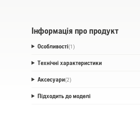
сприяє більшій ефективності в роботі. 
батареї, масло, воду та аксесуари, куди
конструкція з високоякісних матеріалів
в використанні, комфорту та зручності. Комп
Інформація про продукт
акумулятора • Сумка для аксесуарів. Р
Особливості
хочуть мати запасні акумулятори та яким потрібно ходити до своєї робочої
(
1
)
зони.
Технічні характеристики
Аксесуари
(
2
)
Підходить до моделі