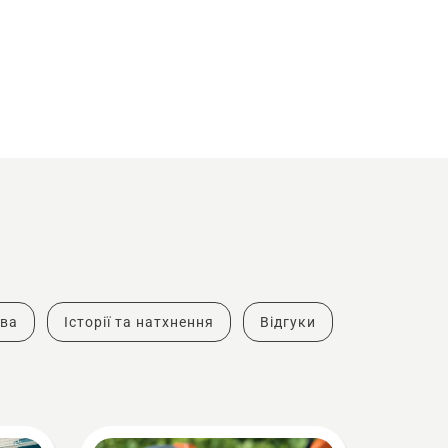
тва
Історії та натхнення
Відгуки