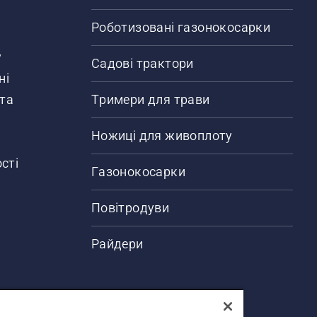
Роботизовані газонокосарки
у
Садові трактори
ні
 та
Тримери для трави
Ножиці для живоплоту
сті
Газонокосарки
Повітродуви
Райдери