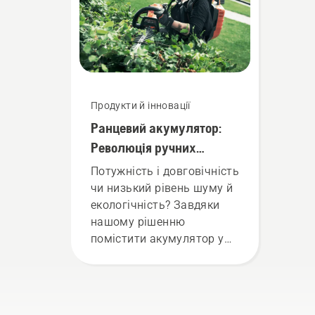
пот
збе
мом
кор
рес
час
Продукти й інновації
нев
Ранцевий акумулятор:
нат
аку
Революція ручних
для
акумуляторних
Потужність і довговічність
й в
інструментів
чи низький рівень шуму й
ене
екологічність? Завдяки
нашому рішенню
помістити акумулятор у
спеціальний рюкзак для
носіння на спині вам
більше не доведеться
вибирати. «Це виводить