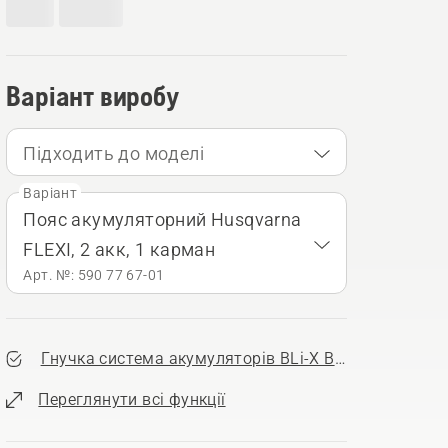
Варіант виробу
Підходить до моделі
Варіант
Пояс акумуляторний Husqvarna
FLEXI, 2 акк, 1 карман
Арт. №: 590 77 67‑01
Гнучка система акумуляторів BLi-X Battery System
Переглянути всі функції