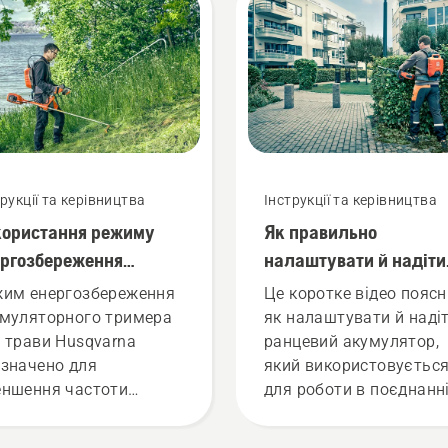
трукції та керівництва
Інструкції та керівництва
користання режиму
Як правильно
ергозбереження
налаштувати й надіти
умуляторного тримера
ранець з акумулятор
жим енергозбереження
Це коротке відео поясн
 трави
муляторного тримера
як налаштувати й наді
 трави Husqvarna
ранцевий акумулятор,
значено для
який використовуєтьс
ншення частоти
для роботи в поєднанні
ртання головки
професійними
мера за повної
акумуляторними