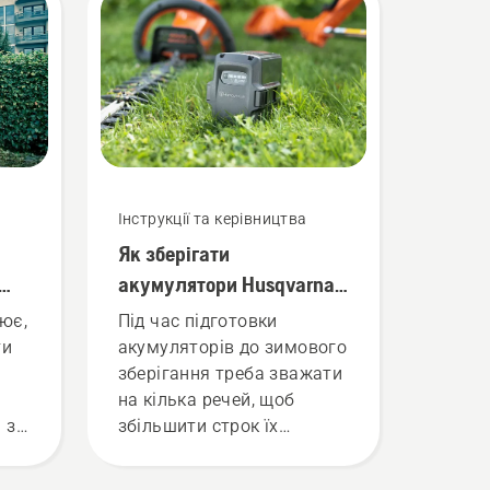
Інструкції та керівництва
Як зберігати
акумулятори Husqvarna
ом
взимку
ює,
Під час підготовки
ти
акумуляторів до зимового
зберігання треба зважати
я
на кілька речей, щоб
 з
збільшити строк їх
експлуатування.