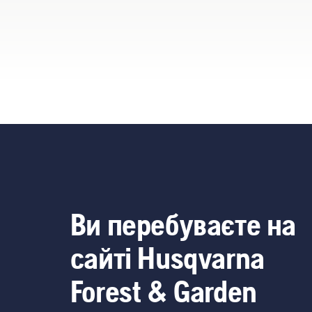
асортимент
акумуляторних пристроїв
на цілковито новий
рівень», – каже Джоан
Свеннунг, менеджер
Husqvarna з продукції,
зокрема з електричного й
акумуляторного ручного
інструменту.
Ви перебуваєте на
сайті Husqvarna
Forest & Garden