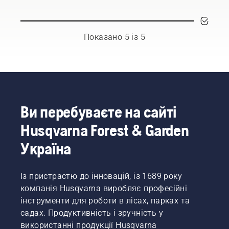
шуму й
за
експлуатування.
поєднанні
екологічність?
повної
з
Завдяки
потужності
професійним
нашому
Показано 5 із 5
зі
акумулятор
рішенню
збереженням
виробами
помістити
крутного
Husqvarna.
акумулятор
моменту,
Правильно
у
що дає
дібраний
спеціальний
змогу
ранцевий
рюкзак
користувачеві
акумулятор
для
Ви перебуваєте на сайті
заощадити
забезпечує
носіння
ресурс
комфортніше
Husqvarna Forest & Garden
на спині
акумулятора
носіння
вам
під час
та
Україна
більше
підстригання
зменшує
не
невисокої
втому
доведеться
трави.
під час
Із пристрастю до інновацій, із 1689 року
вибирати.
Просто
використанн
«Це
компанія Husqvarna виробляє професійні
натисніть
даючи
виводить
інструменти для роботи в лісах, парках та
кнопку
змогу
асортимент
садах. Продуктивність і зручність у
на
працювати
акумуляторних
використанні продукції Husqvarna
акумуляторному
довше
пристроїв