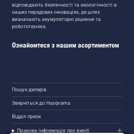
тримері
без
відповідають безпечності та екологічності в
на
для
перерв.
цілковито
наших передових інноваціях, де шлях
трави,
новий
визначають акумуляторні рішення та
щоб
рівень», –
робототехніка.
увімкнути
каже
й
Джоан
вимкнути
Свеннунг,
Ознайомтеся з нашим асортиментом
режим
менеджер
енергозбереження.
Husqvarna
з
продукції,
зокрема
з
електричного
Пошук дилерів
й
акумуляторного
ручного
Зверніться до Husqvarna
інструменту.
Відділ преси
Правова інформація про виріб