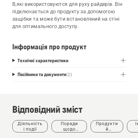
В,які використовуются для руху райдерів. Він
підключається до продукту за допомогою
защібки та може бути встановлений на стіні
для оптимального доступу.
Інформація про продукт
Технічні характеристики
Посібники та документи
(
2
)
Відповідний зміст
Діяльність
Поради
Продукти
І
і події
щодо
й
придбання
інновації
ке