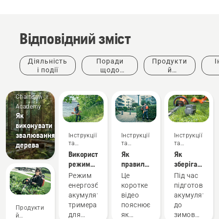
Відповідний зміст
Діяльність
Поради
Продукти
І
і події
щодо
й
придбання
інновації
ке
Chainsaw
Academy
Як
виконувати
звалювання
Інструкції
Інструкції
Інструкції
та
та
та
дерева
керівництва
керівництва
керівництва
Використання
Як
Як
режиму
правильно
зберігати
енергозбереження
налаштувати
акумулятори
Режим
Це
Під час
акумуляторного
й надіти
Husqvarna
енергозбереження
коротке
підготовки
тримера
ранець з
взимку
акумуляторного
відео
акумуляторі
для
акумулятором
тримера
пояснює,
до
Продукти
трави
для
як
зимового
й