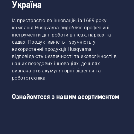
під час
та
Україна
більше
підстригання
зменшує
не
невисокої
втому
доведеться
трави.
під час
Із пристрастю до інновацій, із 1689 року
вибирати.
Просто
використання,
«Це
компанія Husqvarna виробляє професійні
натисніть
даючи
виводить
інструменти для роботи в лісах, парках та
кнопку
змогу
асортимент
садах. Продуктивність і зручність у
на
працювати
акумуляторних
використанні продукції Husqvarna
акумуляторному
довше
пристроїв
тримері
без
відповідають безпечності та екологічності в
на
для
перерв.
цілковито
наших передових інноваціях, де шлях
трави,
новий
визначають акумуляторні рішення та
щоб
рівень», –
робототехніка.
увімкнути
каже
й
Джоан
вимкнути
Свеннунг,
Ознайомтеся з нашим асортиментом
режим
менеджер
енергозбереження.
Husqvarna
з
продукції,
зокрема
з