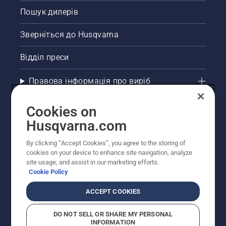
електричного
Пошук дилерів
й
акумуляторного
ручного
Зверніться до Husqvarna
інструменту.
Відділ преси
Правова інформація про виріб
Інші сайти Husqvarna
Cookies on
Husqvarna.com
Рекомендовані інтернет-магазини
By clicking “Accept Cookies”, you agree to the storing of
cookies on your device to enhance site navigation, analyze
site usage, and assist in our marketing efforts.
Cookie Policy
ACCEPT COOKIES
DO NOT SELL OR SHARE MY PERSONAL
INFORMATION