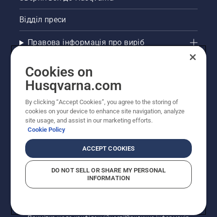
Відділ преси
Правова інформація про виріб
Інші сайти Husqvarna
Cookies on
Husqvarna.com
Рекомендовані інтернет-магазини
By clicking “Accept Cookies”, you agree to the storing of
cookies on your device to enhance site navigation, analyze
site usage, and assist in our marketing efforts.
Cookie Policy
ACCEPT COOKIES
DO NOT SELL OR SHARE MY PERSONAL
INFORMATION
© Husqvarna AB (publ). Усі права захищено.
Зазначено рекомендовані роздрібні ціни.
Політика щодо файлів cookie
Умови використання