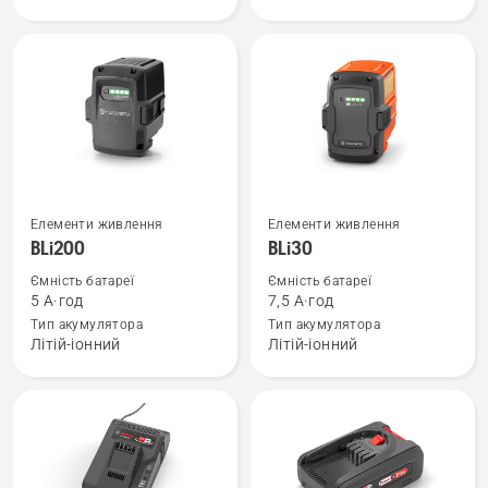
18-
C70
Переглянути
Переглянути
Елементи живлення
Елементи живлення
більше
більше
BLi200
BLi30
деталей
деталей
Ємність батареї
Ємність батареї
про
про
5 А·год
7,5 А·год
BLi200
BLi30
Тип акумулятора
Тип акумулятора
Літій-іонний
Літій-іонний