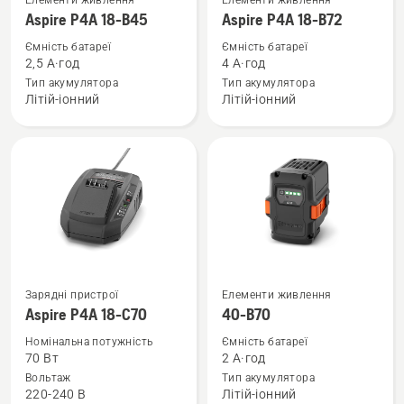
Елементи живлення
Елементи живлення
більше
більше
Aspire P4A 18-B45
Aspire P4A 18-B72
деталей
деталей
Ємність батареї
Ємність батареї
про
про
2,5 А·год
4 А·год
Aspire
Aspire
Тип акумулятора
Тип акумулятора
Літій-іонний
Літій-іонний
P4A
P4A
18-
18-
B45
B72
Переглянути
Переглянути
Зарядні пристрої
Елементи живлення
більше
більше
Aspire P4A 18-C70
40-B70
деталей
деталей
Номінальна потужність
Ємність батареї
про
про
70 Вт
2 А·год
Aspire
40-
Вольтаж
Тип акумулятора
220-240 B
Літій-іонний
P4A
B70