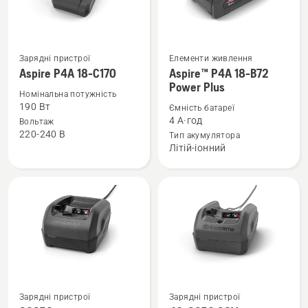
Зарядні пристрої
Елементи живлення
Переглянути
Переглянути
Aspire P4A 18-C170
Aspire™ P4A 18-B72
більше
більше
Power Plus
деталей
деталей
Номінальна потужність
190 Вт
Ємність батареї
про
про
4 А·год
Вольтаж
Aspire
Aspire™
220-240 B
Тип акумулятора
P4A
P4A
Літій-іонний
18-
18-
C170
B72
Power
Plus
Переглянути
Переглянути
Зарядні пристрої
Зарядні пристрої