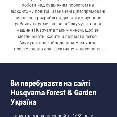
роботи над будь-яким проектом на 
відкритому повітрі. Зазначені цілеспрямовані 
вирішення розроблено для оптимізування 
робочих параметрів вашої акумуляторної 
машини Husqvarna таким чином, щоб ви 
могли різати, косити й підрізати легко. 
Акумуляторне обладнання Husqvarna 
пристосовано для ефективного виконання 
щоденних завдань і сумісне із широким 
діапазоном інструментів. Воно 
характеризується тим ступенем 
універсальності, який потрібен вам для 
реалізування ваших прагнень.
Ви перебуваєте на сайті
Husqvarna Forest & Garden
Україна
Із пристрастю до інновацій, із 1689 року