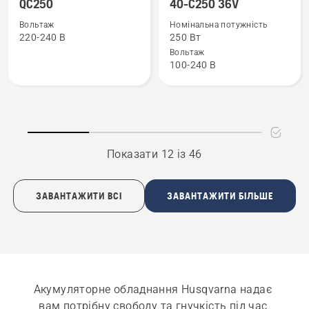
більше
більше
QC250
40-C250 36V
деталей
деталей
Вольтаж
Номінальна потужність
про
про
220-240 B
250 Вт
QC250
40-
Вольтаж
100-240 B
C250
36V
Показати 12 із 46
ЗАВАНТАЖИТИ ВСІ
ЗАВАНТАЖИТИ БІЛЬШЕ
Акумуляторне обладнання Husqvarna надає 
вам потрібну свободу та гнучкість під час 