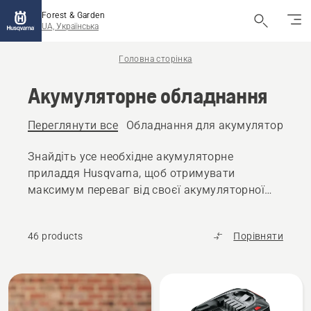
Forest & Garden
UA, Українська
Головна сторінка
Акумуляторне обладнання
Переглянути все
Обладнання для акумуляторів
Е
Знайдіть усе необхідне акумуляторне
приладдя Husqvarna, щоб отримувати
максимум переваг від своєї акумуляторної
техніки Husqvarna – від акумуляторів і
зарядних пристроїв до аксесуарів і
46 products
Порівняти
контейнерів для транспортування
Всі
вироби