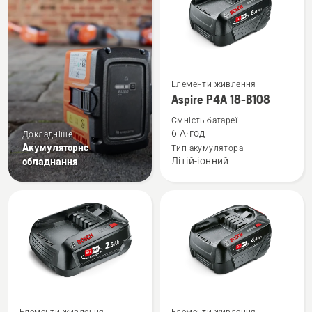
Переглянути
Елементи живлення
більше
Aspire P4A 18-B108
деталей
Ємність батареї
про
6 А·год
Докладніше
Aspire
Акумуляторне
Тип акумулятора
обладнання
Літій-іонний
P4A
18-
B108
Переглянути
Переглянути