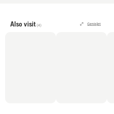
Also visit
Genişlet
(
4
)