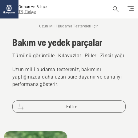
Orman ve Bahçe
TR, Türkçe
Uzun Milli Budama Testereleri için
Bakım ve yedek parçalar
Tümünü görüntüle
Kılavuzlar
Piller
Zincir yağı
Zinc
Uzun milli budama testereniz, bakımını
yaptığınızda daha uzun süre dayanır ve daha iyi
performans gösterir.
Filtre
All