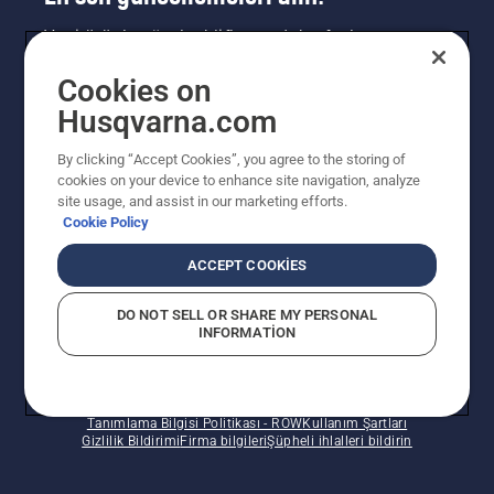
Yeni ürünler, özel teklifler ve daha fazlası
hakkında en güncel bilgileri edinin. Bültenimize
Cookies on
buradan kaydolun.
Husqvarna.com
HABER BÜLTENI KAYDI
By clicking “Accept Cookies”, you agree to the storing of
cookies on your device to enhance site navigation, analyze
site usage, and assist in our marketing efforts.
Cookie Policy
ACCEPT COOKIES
DO NOT SELL OR SHARE MY PERSONAL
INFORMATION
© Husqvarna AB (publ). Tüm hakları saklıdır. Verilen
fiyatlar Önerilen Perakende Satış fiyatlarıdır.
Tanımlama Bilgisi Politikası - ROW
Kullanım Şartları
Gizlilik Bildirimi
Firma bilgileri
Şüpheli ihlalleri bildirin