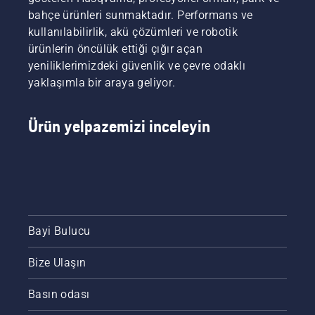
izleyin ve
seviyeye
tanır.
tırpanı
bir devir
bahçe ürünleri sunmaktadır. Performans ve
bu basit
çıkarıyor."
için
elde
adımları
kullanılabilirlik, akü çözümleri ve robotik
diyor
çalıştırma
etmek
takip
Husqvarna
prosedürü.
için
ürünlerin öncülük ettiği çığır açan
edin.
Elektrikli
Bu
motoru
yeniliklerimizdeki güvenlik ve çevre odaklı
Çalışırken
ve Akülü
prosedürü
çalıştırın.
yaklaşımla bir araya geliyor.
bir
Elde
izlerseniz
tezgah
Taşınan
Husqvarna
kullanmak
Ürünler
çalı
Ürün yelpazemizi inceleyin
her
Ürün
tırpanınızı
zaman
Müdürü
kolayca
faydalıdır
Johan
çalıştırabilirsiniz.
ve
Svennung.
vidaların
çime
düşmesini
önler.
Bayi Bulucu
Bize Ulaşın
Basın odası