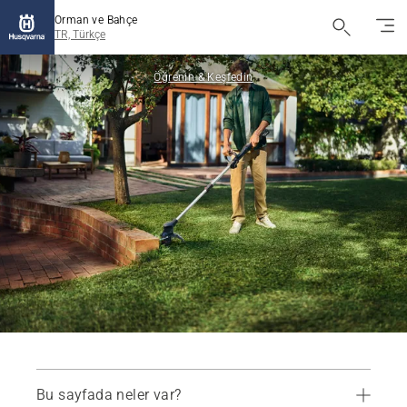
Orman ve Bahçe
TR, Türkçe
Öğrenin & Keşfedin
Bu sayfada neler var?