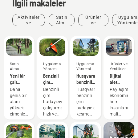
İlgili makaleler
Aktiviteler
Satın
Ürünler
Uygulam
ve
Alma
ve
Yöntemle
Etkinlikler
Önerisi
Yenilikler
ve
Kılavuzla
Satın
Uygulama
Uygulama
Ürünler ve
Alma
Yöntemleri
Yöntemleri
Yenilikler
Önerisi
ve
ve
Yeni bir
Benzinli
Husqvarna
Dijital
Kılavuzlar
Kılavuzlar
çalı
çim
benzinli
alet
tırpanı
budayıcıyı
çim
bölmeleri
Daha
Benzinli
Husqvarna
Paylaşım
satın
çalıştırma
budayıcılarda
aracılığıyla
geniş bir
çim
benzinli
ekonomisi,
alırken
kesme
paylaşıma
alanı,
budayıcıyı
çim
hem
göz
hattını
yönelik
yüksek
çalıştırmak
budayıcıda
insanların
önünde
değiştirme
akü
çimenleri
hızlı ve
kesme
mali
bulundurmanız
ürünleri
Satın
ve
kolaydır.
hattını
durumları
gerekenler
Alma
ağaçların
Bu kısa
değiştirmek
hem de
Önerisi
altındaki
talimat
kolaydır.
çevremiz
Husqvarna'da