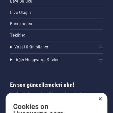
Bayi Bulucu
Bize Ulaşın
Basın odası
Teklifler
Yasal ürün bilgileri
Diğer Husqvarna Siteleri
En son güncellemeleri alın!
Yeni ürünler, özel teklifler ve daha fazlası
hakkında en güncel bilgileri edinin. Bültenimize
Cookies on
buradan kaydolun.