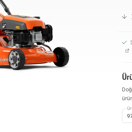
Ür
Doğr
ürü
Ür