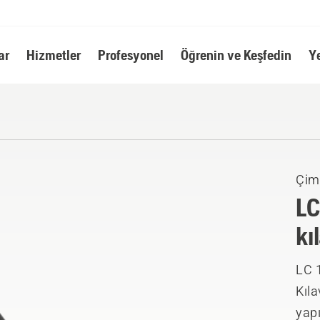
ar
Hizmetler
Profesyonel
Öğrenin ve Keşfedin
Y
Çim
LC
kı
LC 1
Kıla
yapı