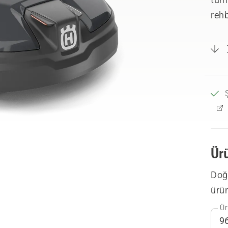
rehb
Ür
Doğr
ürü
Ür