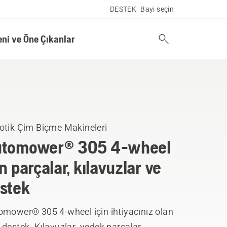
DESTEK
Bayi seçin
eni ve Öne Çıkanlar
otik Çim Biçme Makineleri
utomower® 305 4-wheel
in parçalar, kılavuzlar ve
stek
omower® 305 4-wheel için ihtiyacınız olan
destek. Kılavuzlar, yedek parçalar,