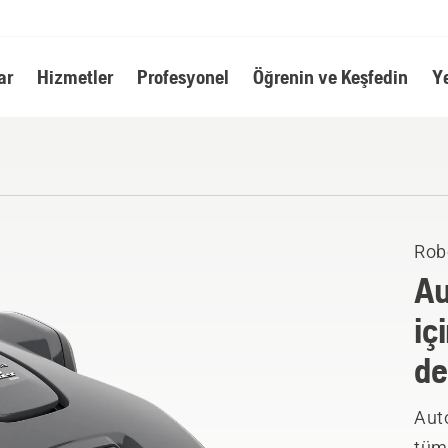
ar
Hizmetler
Profesyonel
Öğrenin ve Keşfedin
Y
Rob
A
iç
de
Aut
tüm 