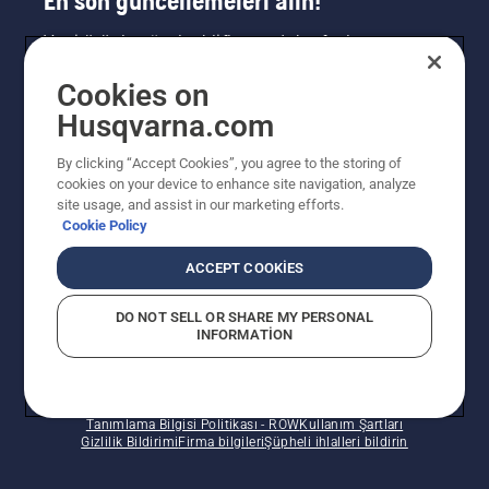
En son güncellemeleri alın!
Yeni ürünler, özel teklifler ve daha fazlası
hakkında en güncel bilgileri edinin. Bültenimize
Cookies on
buradan kaydolun.
Husqvarna.com
HABER BÜLTENI KAYDI
By clicking “Accept Cookies”, you agree to the storing of
cookies on your device to enhance site navigation, analyze
site usage, and assist in our marketing efforts.
Cookie Policy
ACCEPT COOKIES
DO NOT SELL OR SHARE MY PERSONAL
INFORMATION
© Husqvarna AB (publ). Tüm hakları saklıdır. Verilen
fiyatlar Önerilen Perakende Satış fiyatlarıdır.
Tanımlama Bilgisi Politikası - ROW
Kullanım Şartları
Gizlilik Bildirimi
Firma bilgileri
Şüpheli ihlalleri bildirin