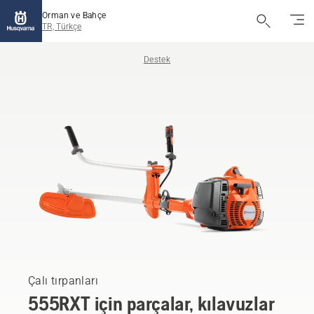
Orman ve Bahçe
TR, Türkçe
Destek
Çalı tırpanları
555RXT için parçalar, kılavuzlar