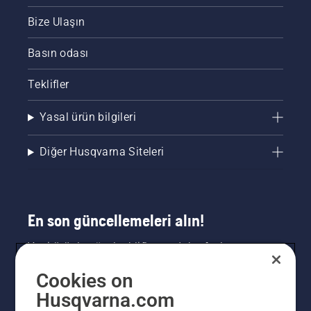
Bize Ulaşın
Basın odası
Teklifler
Yasal ürün bilgileri
Diğer Husqvarna Siteleri
En son güncellemeleri alın!
Yeni ürünler, özel teklifler ve daha fazlası
hakkında en güncel bilgileri edinin. Bültenimize
Cookies on
buradan kaydolun.
Husqvarna.com