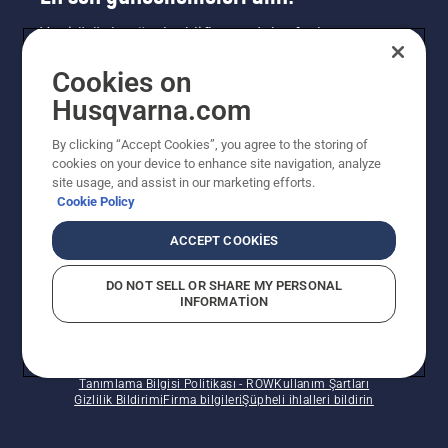
Yeni ürünler, özel teklifler ve daha fazlası
hakkında en güncel bilgileri edinin. Bültenimize
Cookies on
buradan kaydolun.
Husqvarna.com
HABER BÜLTENI KAYDI
By clicking “Accept Cookies”, you agree to the storing of
cookies on your device to enhance site navigation, analyze
site usage, and assist in our marketing efforts.
Cookie Policy
ACCEPT COOKIES
DO NOT SELL OR SHARE MY PERSONAL
INFORMATION
© Husqvarna AB (publ). Tüm hakları saklıdır. Verilen
fiyatlar Önerilen Perakende Satış fiyatlarıdır.
Tanımlama Bilgisi Politikası - ROW
Kullanım Şartları
Gizlilik Bildirimi
Firma bilgileri
Şüpheli ihlalleri bildirin