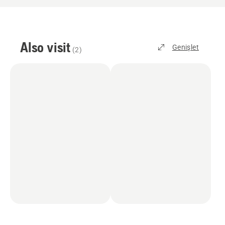
Also visit
Genişlet
(
2
)