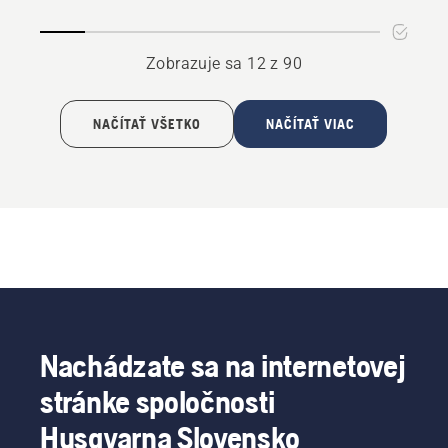
a
CTH
Zobrazuje sa 12 z 90
NAČÍTAŤ VŠETKO
NAČÍTAŤ VIAC
Nachádzate sa na internetovej
stránke spoločnosti
Husqvarna Slovensko