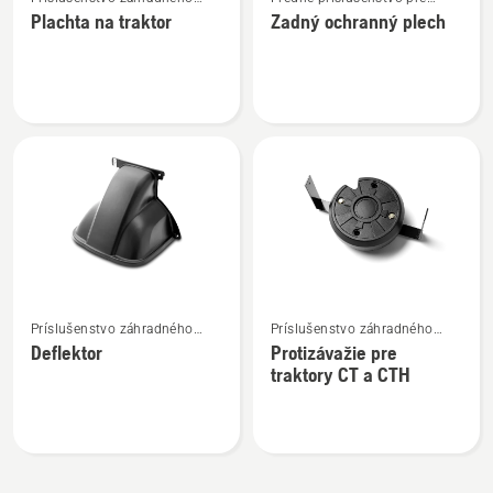
viac
viac
traktora
kosačky so sediacou
Plachta na traktor
Zadný ochranný plech
podrobností
podrobností
obsluhou
o
o
Plachta
Zadný
na
ochranný
traktor
plech
Zobraziť
Zobraziť
Príslušenstvo záhradného
Príslušenstvo záhradného
viac
viac
traktora
traktora
Deflektor
Protizávažie pre
podrobností
podrobností
traktory CT a CTH
o
o
Deflektor
Protizávažie
pre
traktory
CT