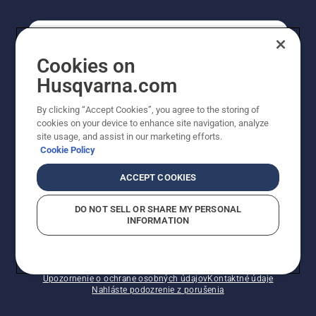
REGISTRÁCIA NA ODBER NEWSLETTERU
Cookies on
Husqvarna.com
PROFESIONÁLNE
By clicking “Accept Cookies”, you agree to the storing of
cookies on your device to enhance site navigation, analyze
site usage, and assist in our marketing efforts.
Cookie Policy
ACCEPT COOKIES
DO NOT SELL OR SHARE MY PERSONAL
INFORMATION
© Husqvarna AB (publ). Všetky práva vyhradené.
Zobrazené ceny sú odporúčané predajné ceny s DPH.
Zásady pre súbory cookie
Podmienky používania
Upozornenie o ochrane osobných údajov
Kontaktné údaje
Nahláste podozrenie z porušenia