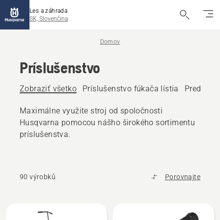
Les a záhrada
SK, Slovenčina
Domov
Príslušenstvo
Zobraziť všetko
Príslušenstvo fúkača lístia
Predné pr
Maximálne využite stroj od spoločnosti
Husqvarna pomocou nášho širokého sortimentu
príslušenstva.
90 výrobků
Porovnajte
Všetky