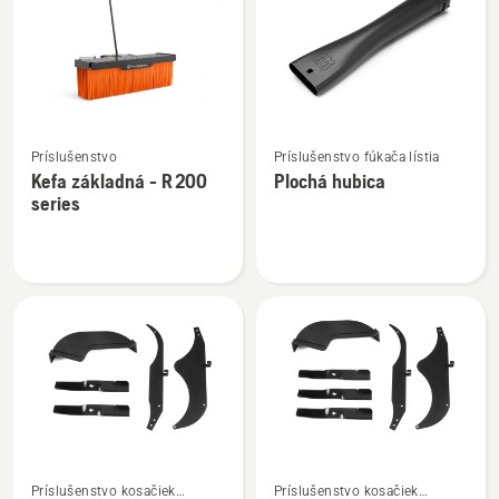
výrobky
Zobraziť
Zobraziť
Príslušenstvo
Príslušenstvo fúkača lístia
viac
viac
Kefa základná - R 200
Plochá hubica
podrobností
podrobností
series
o
o
Kefa
Plochá
základná
hubica
-
R 200
series
Zobraziť
Zobraziť
Príslušenstvo kosačiek
Príslušenstvo kosačiek
viac
viac