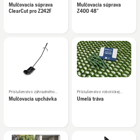
s nulovým polomerom
s nulovým polomerom
Mulčovacia súprava
Mulčovacia súprava
podrobností
podrobností
otáčania
otáčania
ClearCut pro Z242F
Z400 48"
o
o
Mulčovacia
Mulčovacia
súprava
súprava
ClearCut
Z400
pro
48"
Z242F
Zobraziť
Zobraziť
Príslušenstvo záhradného
Príslušenstvo robotickej
viac
viac
traktora
kosačky
Mulčovacia upchávka
Umelá tráva
podrobností
podrobností
o
o
Mulčovacia
Umelá
upchávka
tráva