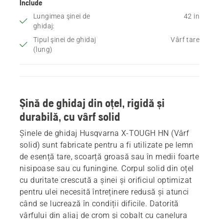
Include
Lungimea şinei de
42 in
ghidaj:
Tipul şinei de ghidaj
Vârf tare
(lung)
Șină de ghidaj din oțel, rigidă și
durabilă, cu vârf solid
Șinele de ghidaj Husqvarna X-TOUGH HN (Vârf
solid) sunt fabricate pentru a fi utilizate pe lemn
de esență tare, scoarță groasă sau în medii foarte
nisipoase sau cu funingine. Corpul solid din oțel
cu duritate crescută a șinei și orificiul optimizat
pentru ulei necesită întreținere redusă și atunci
când se lucrează în condiții dificile. Datorită
vârfului din aliaj de crom și cobalt cu canelura