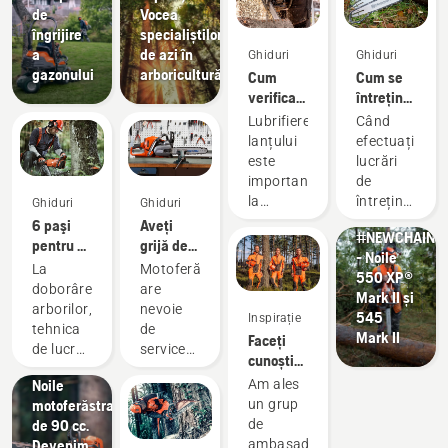
de
Vocea
îngrijire
specialiștilor
a
de azi în
Ghiduri
Ghiduri
gazonului
arboricultură
Cum
Cum se
verificați
întreține
eficiența
o șină de
Lubrifierea
Când
lubrifierii
ghidaj
lanțului
efectuați
lanțului
pentru
este
lucrări
la
motoferăstrău
importantă
de
motoferăstrăul
la
întreținere
Ghiduri
Ghiduri
vostru.
Inovații
utilizarea
a
6 paşi
Aveți
#NEWCHAINS
unui
motoferăstrău
pentru o
grijă de
- Noile
motoferăstrău,
ar trebui
curăţare
echipamentul
La
Motoferăstrăul
550 XP®
deoarece
să
corectă a
de tăiere
doborârea
are
Mark II și
previne
verificați
trunchiului
arborilor,
nevoie
545
Inspirație
supraîncălzirea
și șina
tehnica
de
Mark II
Faceți
lanțului
de
de lucru
service
cunoștință
în timpul
ghidaj,
Inovații
corectă
consecvent
cu
tăierii și
pentru a
Noile
Am ales
este
pentru a
echipa H
asigură
vedea
motoferăstraie
un grup
esenţială.
oferi
de la
deplasarea
dacă
de 90 cc.
de
Atât
performanțe
Husqvarna
fără
trebuie
Devenim
ambasadori