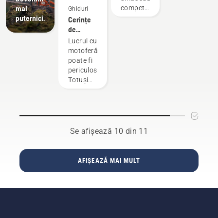
pentru a
optime și
- cei mai
frecare a
îngrijită
mai
competenți
Ghiduri
crea un
pentru a-
exigenți
acestuia
sau
puternici.
și
Cerințe
mediu de
și păstra
utilizatori
în jurul
înlocuită.
respectați
de
lucru
calitățile
șinei de
din
siguranță
mai
o
Lucrul cu
ghidaj.
rândul
aplicabile
sigur,
perioadă
motoferăstrăul
Aceasta
celor mai
pentru
cât şi
cât mai
poate fi
prelungește
buni
motoferăstraie
pentru a
lungă.
periculos.
durata
profesioniști
lucra
Iată un
Totuși
de viață
din țările
mai
ghid al
dacă
a șinei
lor în
eficient.
operațiunilor
urmați
de ghidaj
domeniul
pe care
niște
și a
forestier
le puteți
recomandări
lanțului.
și al
realiza
elementare,
Se afișează 10 din 11
Urmați
îngrijirii
personal.
veți
instrucțiunile
parcurilor.
putea
din acest
Aceștia
elimina
AFIȘEAZĂ MAI MULT
scurt
formează
problemele
videoclip
echipa
de
pentru a
H. Și
siguranță,
vedea
sunt cei
concentrându-
cum să
mai
vă
verificați
exigenți
asupra