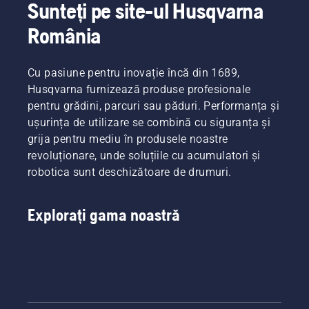
dacă
Sunteți pe site-ul Husqvarna
dintre
sarcinii
sistemul
utilizatorii
pe care o
România
de
noștri.
aveți.
lubrifiere
a
Cu pasiune pentru inovație încă din 1689,
lanțului
motoferăstrăului
Husqvarna furnizează produse profesionale
funcționează
pentru grădini, parcuri sau păduri. Performanța și
corect.
ușurința de utilizare se combină cu siguranța și
Mai întâi,
grija pentru mediu în produsele noastre
verificați
revoluționare, unde soluțiile cu acumulatori și
nivelul
de ulei.
robotica sunt deschizătoare de drumuri.
Porniți
motoferăstrăul
și
Explorați gama noastră
asigurați-
vă că
frâna
lanțului
este
dezactivată.
Rotiți