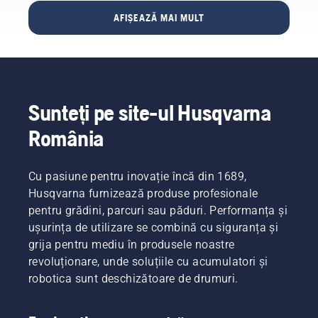
exigenți
de viață
calitățile
dumneavoastră
AFIȘEAZĂ MAI MULT
dintre
a șinei
o
Husqvarna.
utilizatorii
de ghidaj
perioadă
noștri.
și a
cât mai
lanțului.
lungă.
Urmați
Iată un
instrucțiunile
ghid al
Sunteți pe site-ul Husqvarna
din acest
operațiunilor
scurt
pe care
România
videoclip
le puteți
pentru a
realiza
vedea
personal.
Cu pasiune pentru inovație încă din 1689,
cum să
Husqvarna furnizează produse profesionale
verificați
pentru grădini, parcuri sau păduri. Performanța și
dacă
sistemul
ușurința de utilizare se combină cu siguranța și
de
grija pentru mediu în produsele noastre
lubrifiere
revoluționare, unde soluțiile cu acumulatori și
a
robotica sunt deschizătoare de drumuri.
lanțului
motoferăstrăului
funcționează