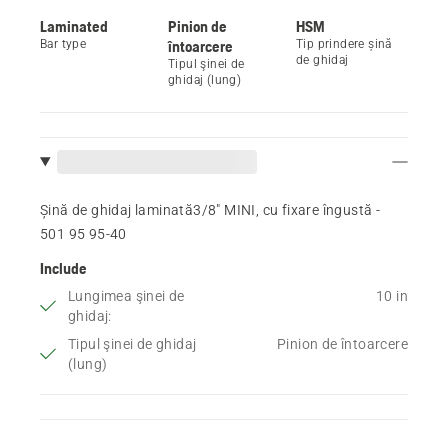
Laminated
Pinion de
HSM
Bar type
întoarcere
Tip prindere șină
de ghidaj
Tipul şinei de
ghidaj (lung)
Șină de ghidaj laminată3/8" MINI, cu fixare îngustă -
501 95 95‑40
Include
Lungimea şinei de
10 in
ghidaj:
Tipul şinei de ghidaj
Pinion de întoarcere
(lung)