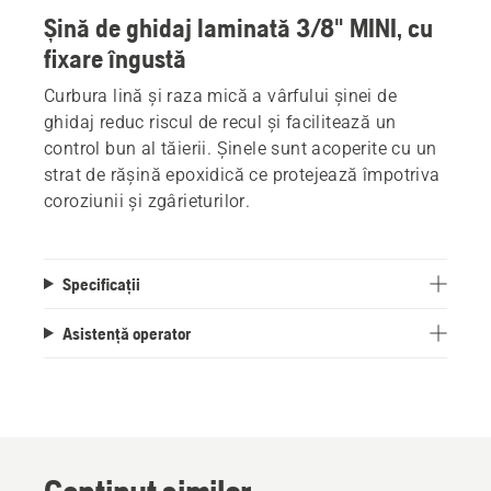
Șină de ghidaj laminată 3/8" MINI, cu
fixare îngustă
Curbura lină și raza mică a vârfului șinei de
ghidaj reduc riscul de recul și facilitează un
control bun al tăierii. Șinele sunt acoperite cu un
strat de rășină epoxidică ce protejează împotriva
coroziunii și zgârieturilor.
Specificații
Asistență operator
Peisagistică
Instrumente
pentru
peisagistică,