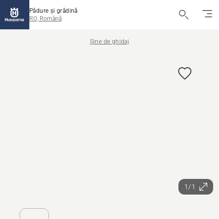
Pădure și grădină
RO, Română
Șine de ghidaj
1/1