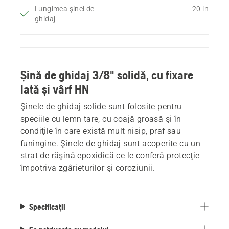
Lungimea şinei de
20 in
ghidaj:
Șină de ghidaj 3/8" solidă, cu fixare
lată și vârf HN
Şinele de ghidaj solide sunt folosite pentru
speciile cu lemn tare, cu coajă groasă şi în
condiţile în care există mult nisip, praf sau
funingine. Şinele de ghidaj sunt acoperite cu un
strat de răşină epoxidică ce le conferă protecţie
împotriva zgârieturilor şi coroziunii.
Specificații