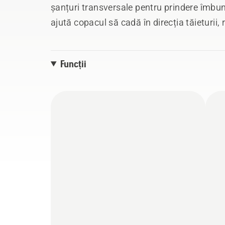
șanțuri transversale pentru prindere îmbu
ajută copacul să cadă în direcția tăieturii,
Utilizată pentru a împiedica copacul să st
tăieri. Poate fi utilizată și pentru secționar
Funcții