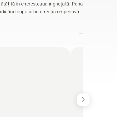
nătățită în cheresteaua înghețată. Pana
 ridicând copacul în direcția respectivă.
rângă șina de ghidare în timpul unei
ea copacilor aflați deja pe sol.