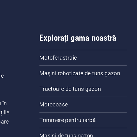
Explorați gama noastră
Motoferăstraie
Maşini robotizate de tuns gazon
le
Tractoare de tuns gazon
 în
Motocoase
iile
Trimmere pentru iarbă
oare
Mașini de tuns gazon