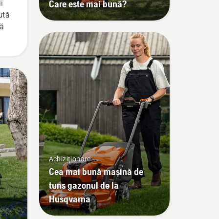
Care este mai bună?
i
ută
tă
Achiziționare
Cea mai bună mașină de
tuns gazonul de la
Husqvarna