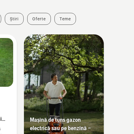
Știri
Oferte
Teme
i
Mașină de tuns gazon
electrică sau pe benzină –
s