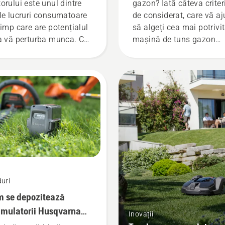
orului este unul dintre
gazon? Iată câteva criteri
le lucruri consumatoare
de considerat, care vă aj
timp care are potențialul
să algeți cea mai potrivi
a vă perturba munca. Cu
mașină de tuns gazon
dusele alimentate de
pentru dumneavoastră.
mulatori, această
blemă este mult redusă.
uri
 se depozitează
mulatorii Husqvarna
Inovații
timp de iarnă