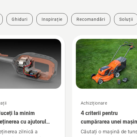
Ghiduri
Inspirație
Recomandări
Soluții
ații
Achiziționare
uceți la minim
4 criterii pentru
reținerea cu ajutorul
cumpărarea unei mașin
ltelor pe acumulatori
de tuns gazon
eținerea zilnică a
Căutați o mașină de tun