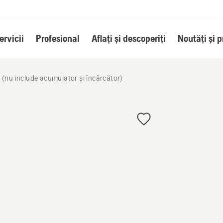
ervicii
Profesional
Aflați și descoperiți
Noutăți și 
 (nu include acumulator și încărcător)