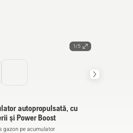
1/5
ator autopropulsată, cu
ii și Power Boost
s gazon pe acumulator