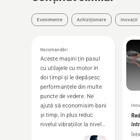
Evenimente
Achiziționare
Inovații
Recomandări
Aceste mașini țin pasul
cu utilajele cu motor în
doi timpi și le depășesc
performanțele din multe
puncte de vedere. Ne
ajută să economisim bani
Inov
Red
și timp, în plus reduc
înt
nivelul vibrațiilor la nivelul
une
mâinilor.
Într