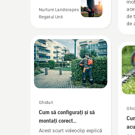
mot
ace
Nurture Landscapes
de 
Regatul Unit
de 
pro
acu
pro
Ghiduri
Ghid
Cum să configurați și să
Cum
montați corect
acu
acumulatorul (bateria) de
Acest scurt videoclip explică
pe 