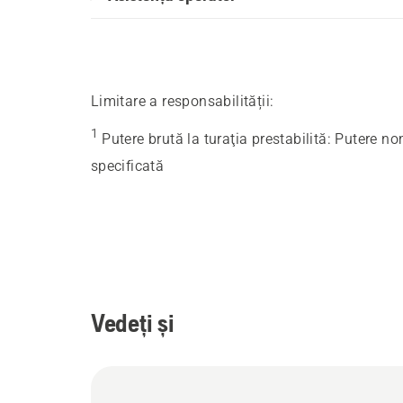
Limitare a responsabilității:
1
Putere brută la turaţia prestabilită
:
Putere no
specificată
Vedeți și