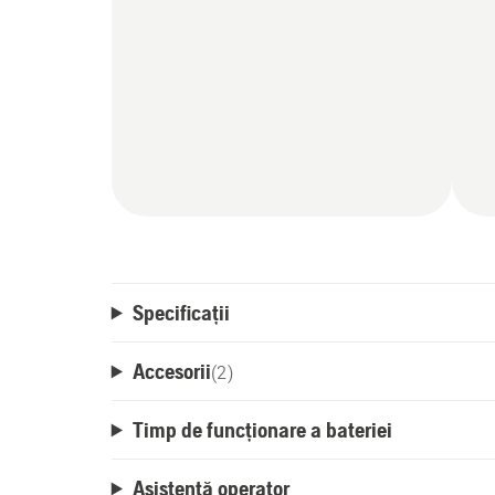
Specificații
Accesorii
(
2
)
Timp de funcționare a bateriei
Asistență operator