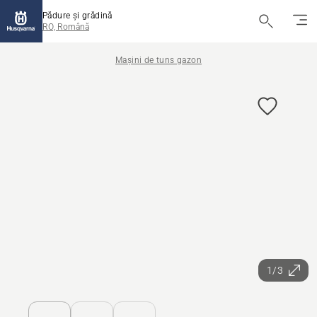
Pădure și grădină
RO, Română
Mașini de tuns gazon
1/3