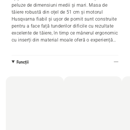
peluze de dimensiuni medii și mari. Masa de
tăiere robustă din oțel de 51 cm și motorul
Husqvarna fiabil și ușor de pornit sunt construite
pentru a face față tunderilor dificile cu rezultate
excelente de tăiere, în timp ce mânerul ergonomic
cu inserți din material moale oferă o experiență
de cosit mai bună. Dispune de un mâner pliabil și
reglare a înălțimii de tăiere ușor de ajustat.
Funcții