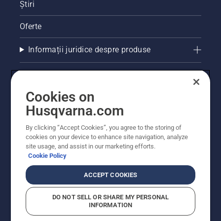
Știri
Oferte
Informații juridice despre produse
Alte site-uri Husqvarna
Cookies on
Husqvarna.com
By clicking “Accept Cookies”, you agree to the storing of
cookies on your device to enhance site navigation, analyze
site usage, and assist in our marketing efforts.
Cookie Policy
ACCEPT COOKIES
© Husqvarna AB (publ). Toate drepturile rezervate.
Prețurile prezentate includ TVA și sunt prețuri
DO NOT SELL OR SHARE MY PERSONAL
recomandate pentru comercializarea cu amănuntul.
INFORMATION
Husqvarna își rezervă dreptul de a face modificări în
structura de prețuri. Promoțiile se desfășoară în limita