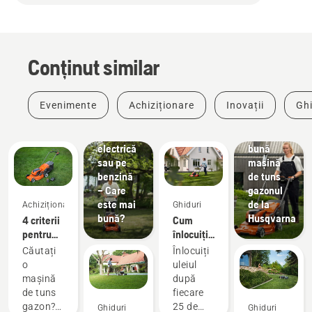
Conținut similar
Evenimente
Achiziționare
Inovații
Ghi
Mașină
de tuns
Achiziționare
gazon
Cea mai
electrică
bună
sau pe
mașină
benzină
de tuns
– Care
gazonul
este mai
de la
Achiziționare
Ghiduri
bună?
Husqvarna
4 criterii
Cum
pentru
înlocuiți
cumpărarea
uleiul
Căutați
Înlocuiți
unei
mașinii
o
uleiul
mașini
voastre
mașină
după
de tuns
Husqvarna
de tuns
fiecare
gazon
de tuns
gazon?
25 de
Ghiduri
Ghiduri