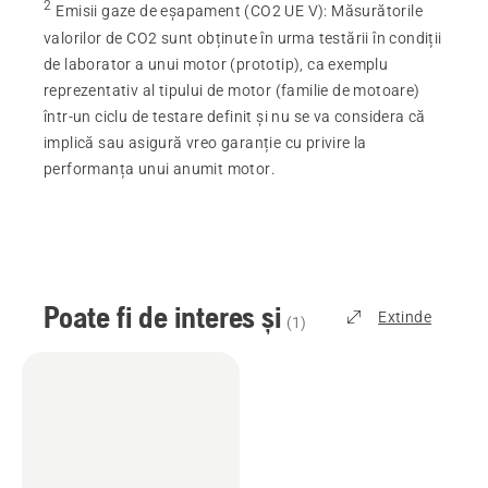
2
Emisii gaze de eșapament (CO2 UE V)
:
Măsurătorile
valorilor de CO2 sunt obținute în urma testării în condiții
de laborator a unui motor (prototip), ca exemplu
reprezentativ al tipului de motor (familie de motoare)
într-un ciclu de testare definit și nu se va considera că
implică sau asigură vreo garanție cu privire la
performanța unui anumit motor.
Poate fi de interes și
Extinde
(
1
)