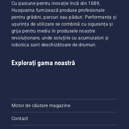
formă
păstra
gros.
Cu pasiune pentru inovație încă din 1689,
cum să
gazon
bună pe
gazonul
Husqvarna furnizează produse profesionale
reparați
sănătos
parcursul
sănătos
pentru grădini, parcuri sau păduri. Performanța și
un
și bogat
zilelor
și bogat
gazon
pe
fierbinți.
ușurința de utilizare se combină cu siguranța și
pe
neuniform,
parcursul
Pentru a
parcursul
grija pentru mediu în produsele noastre
cu
sezonului.
intra în
sezonului.
revoluționare, unde soluțiile cu acumulatori și
aspect
atmosferă,
robotica sunt deschizătoare de drumuri.
de
urmăriți
petice.
mai întâi
recomandările
Explorați gama noastră
noastre
principale
pentru a
vă
păstra
gazonul
sănătos
și bogat
Motor de căutare magazine
pe
parcursul
Contact
sezonului
cald.