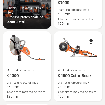
mai
electrice, cu acumulatori
K 7000
multe
Sistem Husqvarna BLi-X de
Diametrul discului, max
detalii
36 V
400 mm
Produse profesionale pe
despre
Adâncimea maximă de tăiere
acumulatori
155 mm
K 7000
Vezi
Vezi
Mașini de tăiat cu disc
Mașini de tăiat cu disc
mai
mai
electrice, cu acumulatori
electrice, cu acumulatori
K 4000
K 4000 Cut-n-Break
multe
multe
Diametrul discului, max
Diametrul discului, max
detalii
detalii
350 mm
230 mm
despre
despre
Adâncimea maximă de tăiere
Adâncimea maximă de tăiere
125 mm
400 mm
K 4000
K 4000
Cut-