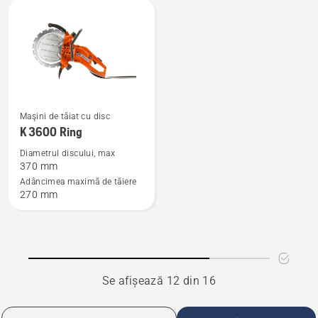
n-
Break
Vezi
Maşini de tăiat cu disc
mai
K 3600 Ring
multe
Diametrul discului, max
detalii
370 mm
despre
Adâncimea maximă de tăiere
270 mm
K 3600
Ring
Se afișează 12 din 16