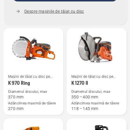
Despre maşinile de tăiat cu disc
Vezi
Vezi
Mașini de tăiat cu disc pe
Mașini de tăiat cu disc pe
mai
mai
benzină
benzină
K 970 Ring
K 1270 II
multe
multe
Diametrul discului, max
Diametrul discului, max
detalii
detalii
370 mm
350 – 400 mm
despre
despre
Adâncimea maximă de tăiere
Adâncimea maximă de tăiere
270 mm
118 – 145 mm
K 970
K 1270 II
Ring