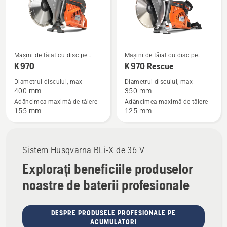
Vezi
Vezi
Mașini de tăiat cu disc pe
Mașini de tăiat cu disc pe
mai
mai
benzină
benzină
K 970
K 970 Rescue
multe
multe
Diametrul discului, max
Diametrul discului, max
detalii
detalii
400 mm
350 mm
despre
despre
Adâncimea maximă de tăiere
Adâncimea maximă de tăiere
155 mm
125 mm
K 970
K 970
Rescue
Sistem Husqvarna BLi-X de 36 V
Explorați beneficiile produselor
noastre de baterii profesionale
DESPRE PRODUSELE PROFESIONALE PE
ACUMULATORI