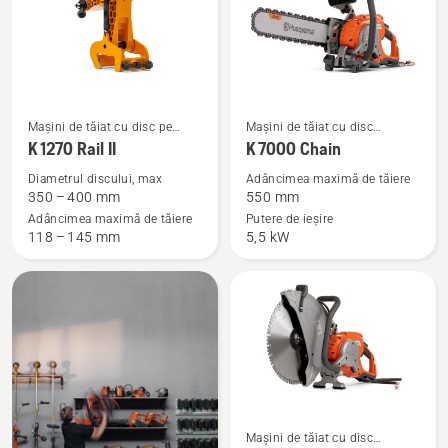
Vezi
Vezi
Mașini de tăiat cu disc pe
Mașini de tăiat cu disc
mai
mai
benzină
electrice, cu acumulatori
K 1270 Rail II
K 7000 Chain
multe
multe
Diametrul discului, max
Adâncimea maximă de tăiere
detalii
detalii
350 – 400 mm
550 mm
despre
despre
Adâncimea maximă de tăiere
Putere de ieșire
118 – 145 mm
5,5 kW
K 1270
K 7000
Rail
Chain
II
Vezi
Mașini de tăiat cu disc