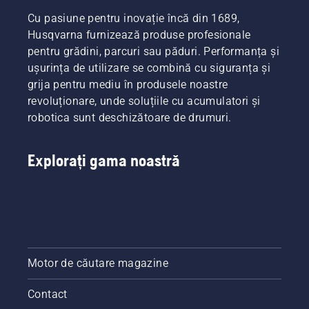
produsului.
discurile
Filtre
Cu pasiune pentru inovație încă din 1689,
Pe lângă
de tăiere
standard,
curățarea
de pe
pentru
Husqvarna furnizează produse profesionale
periodică,
mașina
condiții
pentru grădini, parcuri sau păduri. Performanța și
vă
dvs.
normale
ușurința de utilizare se combină cu siguranța și
recomandăm
robotizată
de lucru.
grija pentru mediu în produsele noastre
să faceți
de tuns
Filtre
revoluționare, unde soluțiile cu acumulatori și
o
gazonul,
pentru
curățare
pentru a
iarnă, în
robotica sunt deschizătoare de drumuri.
prfesională
menține
cazul
riguroasă
performanța.
temperaturilo
a
Asigurați-
în jurul
Explorați gama noastră
robotului,
vă că
punctului
la un
utilizați
de
distribuitor
întotdeauna
îngheț și
autorizat
cuțite și
sub
Husqvarna,
șuruburi
acesta.
la
originale
Și filtre
încheierea
și
din fetru,
Motor de căutare magazine
fiecărui
înlocuiți
pentru
sezon.
întotdeauna
folosirea
Contact
șurubul
utilajului
în
în