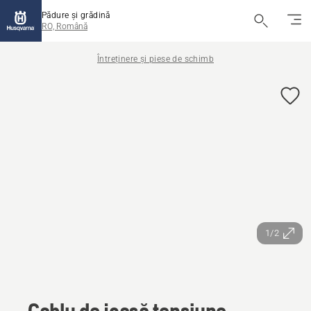
Pădure și grădină
RO, Română
Întreținere și piese de schimb
1/2
Cablu de joasă tensiune