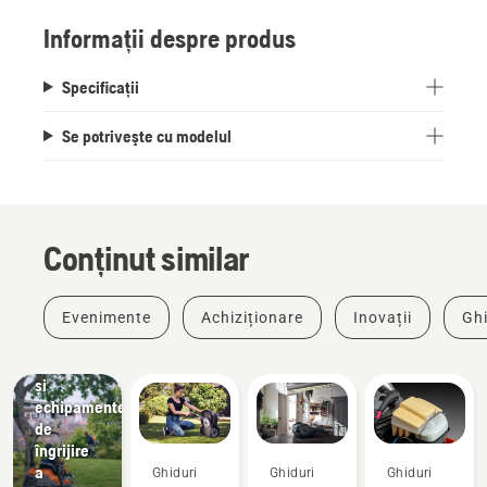
Informații despre produs
Specificații
Se potriveşte cu modelul
Peisagistică
Instrumente
pentru
Conținut similar
peisagistică,
echipamente
comerciale
Evenimente
Achiziționare
Inovații
Ghi
de
amenajare
peisagistică
și
echipamente
de
îngrijire
a
Ghiduri
Ghiduri
Ghiduri