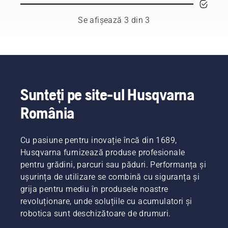
și stația
murdar
de
sau
Se afișează 3 din 3
încărcare
înfundat
pentru a
poate
obține
scurta
cele mai
durata
bune
de
performanțe
exploatare.
și o
Avem
Sunteți pe site-ul Husqvarna
durată
trei tipuri
România
de viață
de filtre
lungă a
de aer.
produsului.
Filtre
Cu pasiune pentru inovație încă din 1689,
Pe lângă
standard,
curățarea
pentru
Husqvarna furnizează produse profesionale
periodică,
condiții
pentru grădini, parcuri sau păduri. Performanța și
vă
normale
ușurința de utilizare se combină cu siguranța și
recomandăm
de lucru.
grija pentru mediu în produsele noastre
să faceți
Filtre
revoluționare, unde soluțiile cu acumulatori și
o
pentru
curățare
iarnă, în
robotica sunt deschizătoare de drumuri.
prfesională
cazul