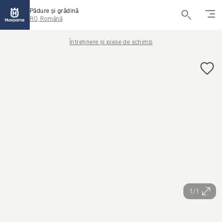
Pădure și grădină
RO, Română
Întreținere și piese de schimb
1/1