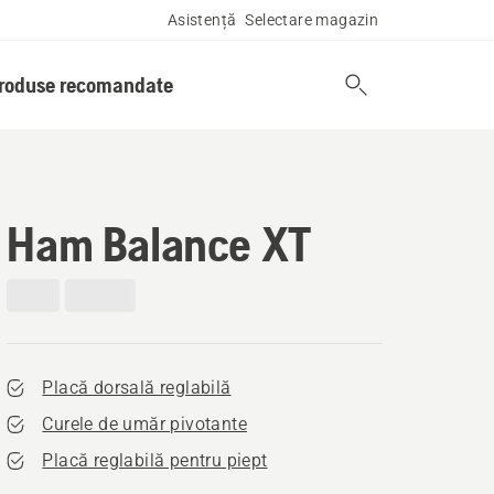
Asistență
Selectare magazin
produse recomandate
Ham Balance XT
Placă dorsală reglabilă
Curele de umăr pivotante
Placă reglabilă pentru piept