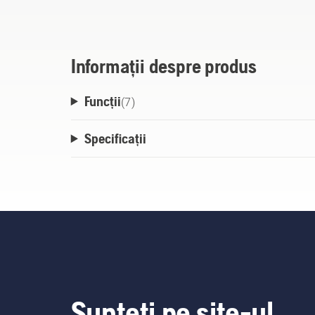
Informații despre produs
Funcții
(
7
)
Specificații
Sunteți pe site-ul