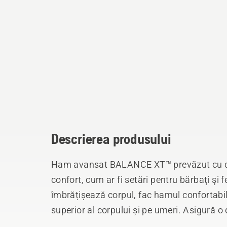
Descrierea produsului
Ham avansat BALANCE XT™ prevăzut cu cât
confort, cum ar fi setări pentru bărbaţi şi f
îmbrățișează corpul, fac hamul confortabil 
superior al corpului și pe umeri. Asigură o 
umeri, piept şi spate. De asemenea, distrib