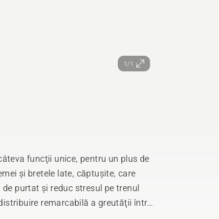
1/1
eva funcţii unice, pentru un plus de
emei și bretele late, căptușite, care
de purtat și reduc stresul pe trenul
distribuire remarcabilă a greutăţii între
uie sarcina de la umeri la șolduri.