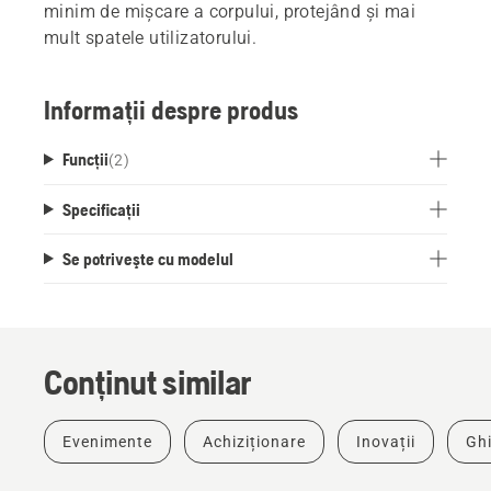
minim de mișcare a corpului, protejând și mai
mult spatele utilizatorului.
Informații despre produs
Funcții
(
2
)
Specificații
Se potriveşte cu modelul
Conținut similar
Evenimente
Achiziționare
Inovații
Ghi