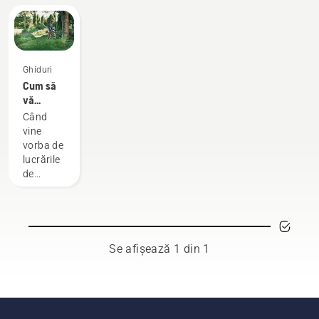
Ghiduri
Cum să
vă
exploatați
Când
la
vine
maximum
vorba de
motocoasa
lucrările
de
tundere,
o
motocoasă
(un
trimmer)
Se afișează 1 din 1
este cea
mai
versatilă
unealtă.
În acest