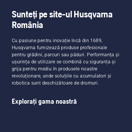
ghid
pentru
Sunteți pe site-ul Husqvarna
motocoase,
România
veți găsi
o listă cu
sfaturi
pentru
Cu pasiune pentru inovație încă din 1689,
lucrul în
Husqvarna furnizează produse profesionale
siguranță
pentru grădini, parcuri sau păduri. Performanța și
și în mod
ușurința de utilizare se combină cu siguranța și
eficient
grija pentru mediu în produsele noastre
cu
motocoasa
revoluționare, unde soluțiile cu acumulatori și
dvs.
robotica sunt deschizătoare de drumuri.
Husqvarna.
Explorați gama noastră