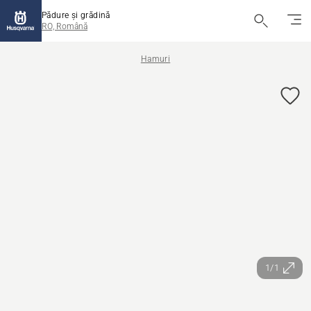
Pădure și grădină
RO, Română
Hamuri
1/1