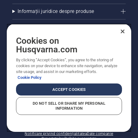
Informații juridice despre produse
Alte site-uri Husqvarna
Cookies on
Husqvarna.com
By clicking “Accept Cookies”, you agree to the storing of
cookies on your device to enhance site navigation, analyze
site usage, and assist in our marketing efforts.
Cookie Policy
ACCEPT COOKIES
© Husqvarna AB (publ). Toate drepturile rezervate.
Prețurile prezentate includ TVA și sunt prețuri
DO NOT SELL OR SHARE MY PERSONAL
recomandate pentru comercializarea cu amănuntul.
INFORMATION
Husqvarna își rezervă dreptul de a face modificări în
structura de prețuri. Promoțiile se desfășoară în limita
stocului disponibil.
Politica privind modulele cookie
Condiții de utilizare
Notificare privind confidențialitatea
Date companie