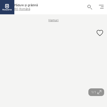
Pădure și grădină
RO, Română
Hamuri
1/1