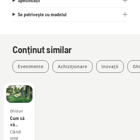
Specificații
Se potriveşte cu modelul
Conținut similar
Evenimente
Achiziționare
Inovații
Ghi
Ghiduri
Cum să
vă
exploatați
Când
la
vine