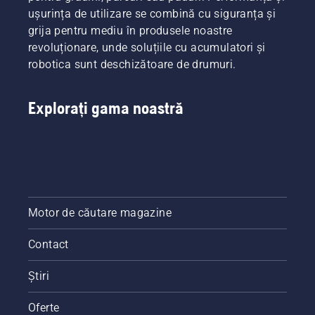
și în mod
ușurința de utilizare se combină cu siguranța și
eficient
grija pentru mediu în produsele noastre
cu
motocoasa
revoluționare, unde soluțiile cu acumulatori și
dvs.
robotica sunt deschizătoare de drumuri.
Husqvarna.
Explorați gama noastră
Motor de căutare magazine
Contact
Știri
Oferte