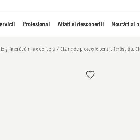
ervicii
Profesional
Aflați și descoperiți
Noutăți și 
ie și îmbrăcăminte de lucru
Cizme de protecție pentru ferăstrău, Cl