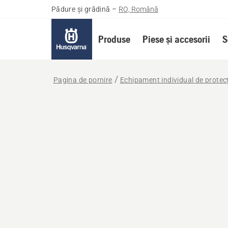
Pădure și grădină
–
RO, Română
Produse
Piese și accesorii
S
Pagina de pornire
Echipament individual de protecț