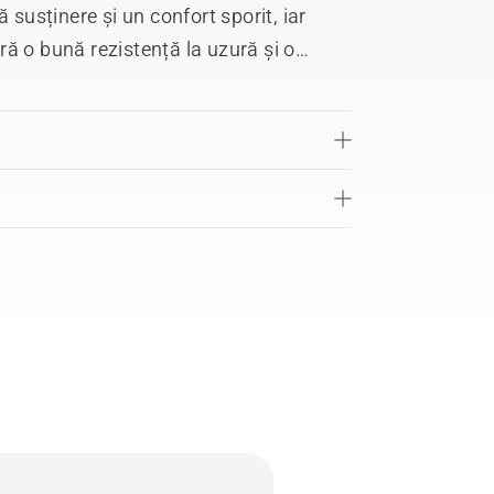
 susținere și un confort sporit, iar
ură o bună rezistență la uzură și o
are. Bocancii sunt ușor de încălțat
te, iar cârligele cu eliberare rapidă
eturilor. Branțurile detașabile sunt
13, nivel Clasa 1 (20 m/s). Mărimi