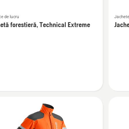
Vezi
e de lucru
Jachete
mai
etă forestieră, Technical Extreme
Jache
multe
detalii
despre
ă
Jachetă
ră,
forestier
cal
Technica
e