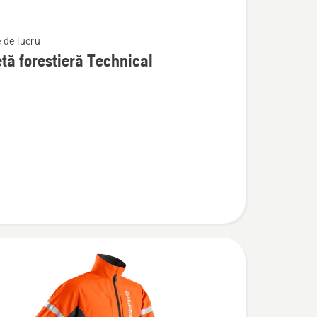
 de lucru
tă forestieră Technical
ă
l