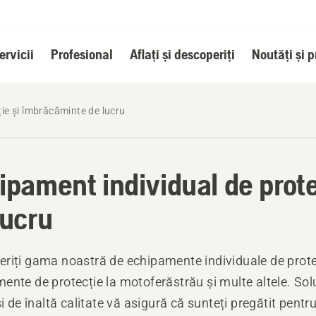
ervicii
Profesional
Aflați și descoperiți
Noutăți și 
ie și îmbrăcăminte de lucru
ipament individual de prot
lucru
riți gama noastră de echipamente individuale de prote
ente de protecție la motoferăstrău și multe altele. Solu
și de înaltă calitate vă asigură că sunteți pregătit pentru