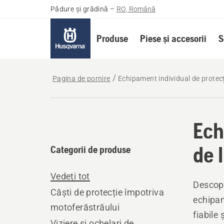
Pădure și grădină
–
RO, Română
Produse
Piese și accesorii
S
Pagina de pornire
Echipament individual de protecț
Ech
de 
Categorii de produse
Vedeți tot
Descope
Căști de protecție împotriva
echipam
motoferăstrăului
fiabile 
Viziere și ochelari de