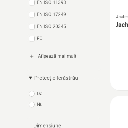
EN ISO 11393
Vezi
EN ISO 17249
Jachet
mai
Jach
EN ISO 20345
multe
detalii
FO
despre
Jachet
Afișează mai mult
forestie
Techni
Protecție ferăstrău
Extrem
Da
Nu
Dimensiune