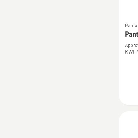
Vezi
Pantal
mai
Pant
multe
Appro
detalii
KWF 
despre
Pantalo
de
Protecț
Classic