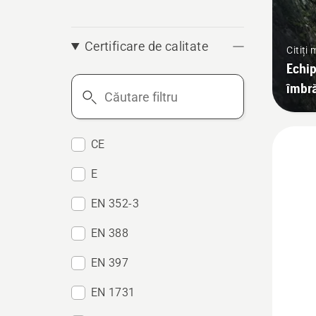
Certificare de calitate
Citiți
Echip
Căutare
îmbr
filtru
CE
E
EN 352-3
EN 388
EN 397
EN 1731