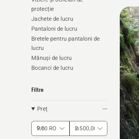
provoca
protecție
Toate
Jachete de lucru
produ
Pantaloni de lucru
Bretele pentru pantaloni de
lucru
Mănuși de lucru
Bocanci de lucru
Filtre
Preț
Din
la