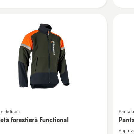
Vezi
e de lucru
Pantalo
mai
etă forestieră Functional
Panta
multe
Approve
detalii