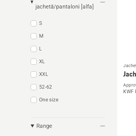
jachetă/pantaloni [alfa]
S
M
L
Vezi
XL
Jachet
mai
Jach
XXL
multe
Appro
detalii
52-62
KWF P
despre
One size
Jachet
forestie
Techni
Range