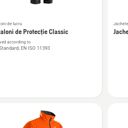
Vezi
oni de lucru
Jachete
mai
aloni de Protecție Classic
Jache
multe
ved according to
detalii
Standard, EN ISO 11393
despre
ni
Jachetă
forestier
ie
Classic