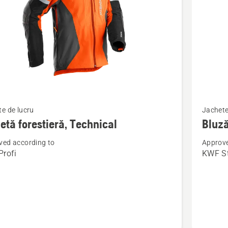
Vezi
e de lucru
Jachete
mai
etă forestieră, Technical
Bluză
multe
ved according to
Approve
detalii
rofi
KWF S
despre
ă
Bluză
ră,
Forestie
cal
Function