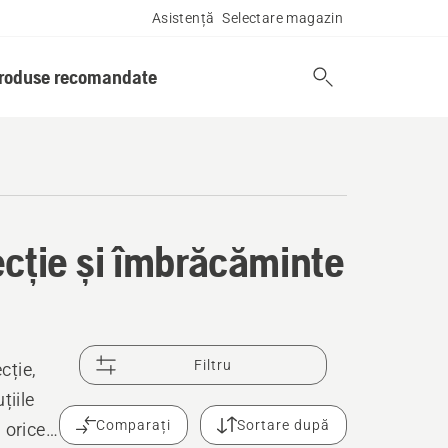
Asistență
Selectare magazin
produse recomandate
ecție și îmbrăcăminte
Filtru
cție,
țiile
Comparați
Sortare după
 orice