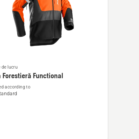
 de lucru
 Forestieră Functional
d according to
tandard
ră
al