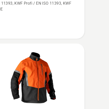
 11393, KWF Profi / EN ISO 11393, KWF
i
CE
,
l