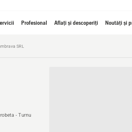
ervicii
Profesional
Aflați și descoperiți
Noutăți și 
umbrava SRL
Drobeta - Turnu