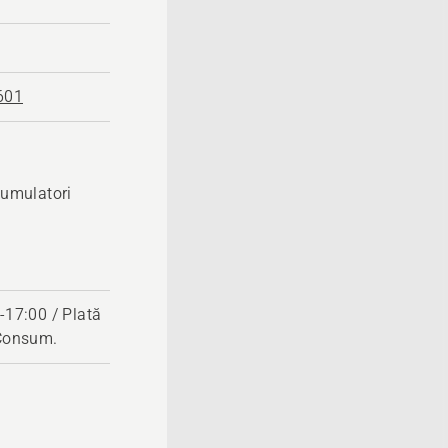
601
cumulatori
-17:00 / Plată
 Consum.