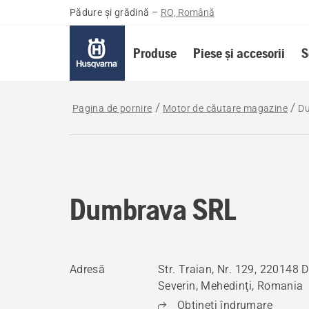
Pădure și grădină
–
RO, Română
Produse
Piese și accesorii
S
Pagina de pornire
Motor de căutare magazine
D
Dumbrava SRL
Adresă
Str. Traian, Nr. 129, 220148 
Severin, Mehedinţi, Romania
Obţineţi îndrumare