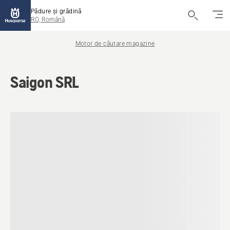
Pădure și grădină
RO, Română
Motor de căutare magazine
Saigon SRL