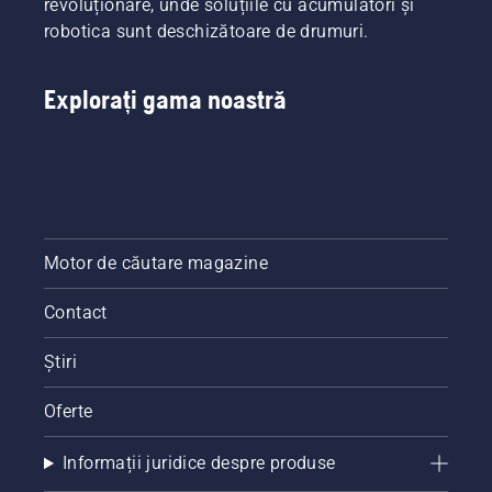
revoluționare, unde soluțiile cu acumulatori și
scopul
robotica sunt deschizătoare de drumuri.
mereu
prezent
în
Explorați gama noastră
mintea
noastră
a fost să
vă
creștem
cât mai
mult
randamentul.
Motor de căutare magazine
Contact
Știri
Oferte
Informații juridice despre produse