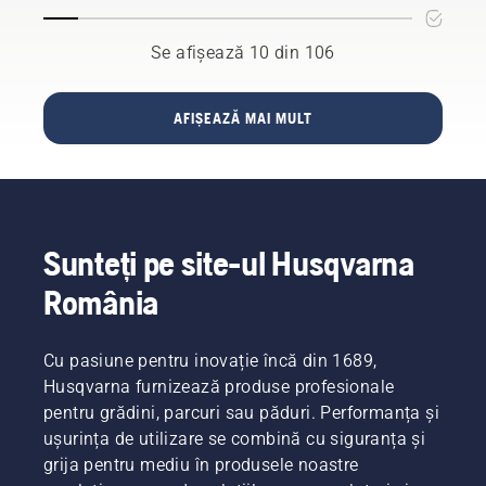
mai
din
acolo
exigenți
unde a
multe
Se afișează 10 din 106
dintre
început
puncte
utilizatorii
totul – în
de
noștri.
Huskvarna,
AFIȘEAZĂ MAI MULT
vedere.
Suedia.
Ne
Poate vă
întrebați
ajută
de ce. Ei
să
bine,
economisim
această
Sunteți pe site-ul Husqvarna
bani și
poveste
timp, în
începe,
România
de fapt,
plus
cu
reduc
sfârșitul.
nivelul
Cu pasiune pentru inovație încă din 1689,
Pe
vibrațiilor
Husqvarna furnizează produse profesionale
parcursul
la
pentru grădini, parcuri sau păduri. Performanța și
întregii
cercetări
nivelul
ușurința de utilizare se combină cu siguranța și
și
mâinilor.
grija pentru mediu în produsele noastre
dezvoltări,