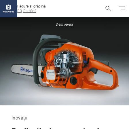
Pădure și grădină
RO, Română
Descoperă
Inovații