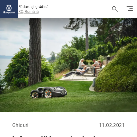
Pădure și grădină
RO, Română
Știri
Ghiduri
11.02.2021