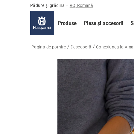
Pădure și grădină
–
RO, Română
Produse
Piese și accesorii
S
Pagina de pornire
Descoperă
Conexiunea la Ama