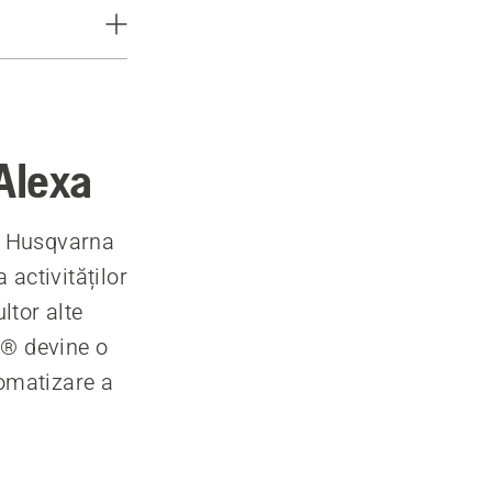
Alexa
n Husqvarna
activităților
ltor alte
r® devine o
tomatizare a