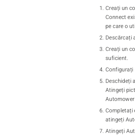
Creați un c
Connect exi
pe care o uti
Descărcați 
Creați un co
suficient.
Configurați 
Deschideți a
Atingeți pi
Automower 
Completați 
atingeți Aut
Atingeți Aut