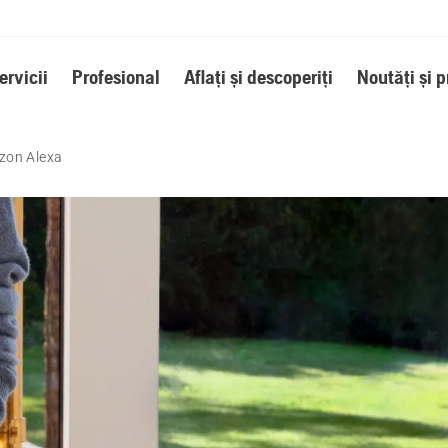
ervicii
Profesional
Aflați și descoperiți
Noutăți și 
zon Alexa