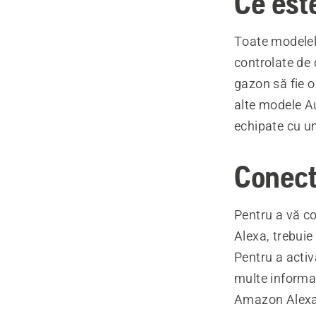
Ce este
Toate modelel
controlate de 
gazon să fie o
alte modele A
echipate cu u
Conect
Pentru a vă 
Alexa, trebui
Pentru a activ
multe informați
Amazon Alexa