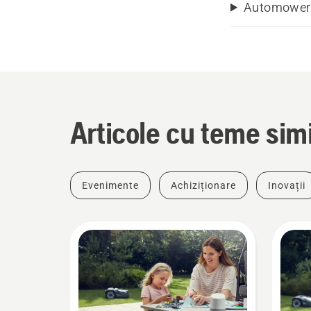
Automower® 
Articole cu teme sim
Evenimente
Achiziționare
Inovații