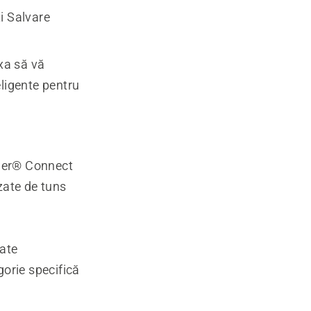
ți Salvare
exa să vă
eligente pentru
wer® Connect
izate de tuns
oate
gorie specifică