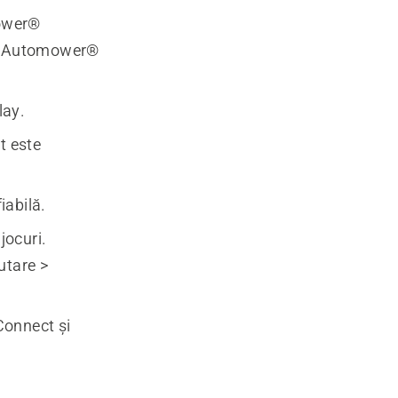
mower®
zon Automower®
lay.
t este
iabilă.
jocuri.
utare >
Connect și