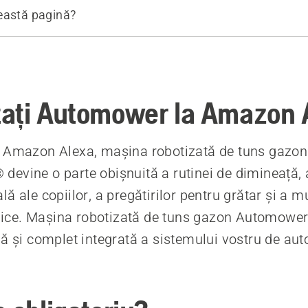
eastă pagină?
 instalare
comandate
cvente
ați Automower la Amazon 
a Amazon Alexa, mașina robotizată de tuns gazo
evine o parte obișnuită a rutinei de dimineață, a 
ă ale copiilor, a pregătirilor pentru grătar și a mu
ilnice. Mașina robotizată de tuns gazon Automowe
lă și complet integrată a sistemului vostru de au