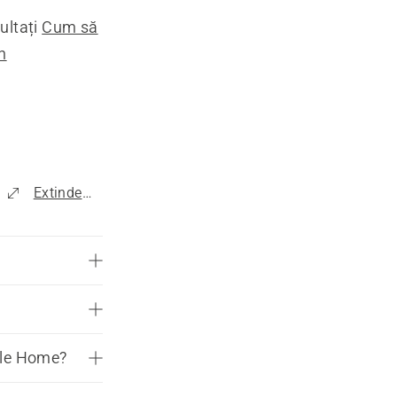
ultați
Cum să
n
Extinde tot
gle Home?