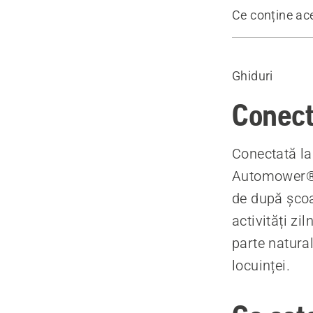
Ce conține ac
Etape pentru
Produse re
Ghiduri
Întrebări fre
Conect
Conectată l
Automower® d
de după școal
activități z
parte natura
locuinței.