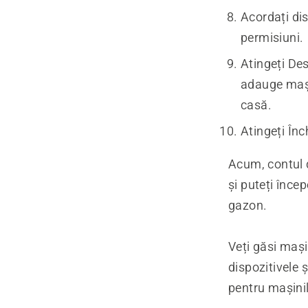
Acordați dis
permisiuni.
Atingeți Des
adauge mașin
casă.
Atingeți Înc
Acum, contul 
și puteți înce
gazon.
Veți găsi mași
dispozitivele 
pentru mașinil