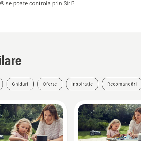
se poate controla prin Siri?
ilare
Ghiduri
Oferte
Inspirație
Recomandări