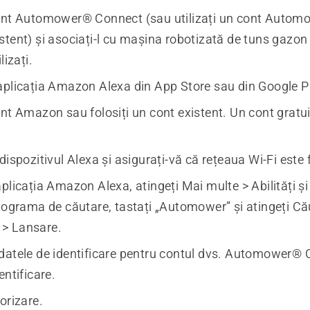
ont Automower® Connect (sau utilizați un cont Auto
stent) și asociați-l cu mașina robotizată de tuns ga
lizați.
aplicația Amazon Alexa din App Store sau din Google P
nt Amazon sau folosiți un cont existent. Un cont gratui
dispozitivul Alexa și asigurați-vă că rețeaua Wi-Fi este f
plicația Amazon Alexa, atingeți Mai multe > Abilități și 
ctograma de căutare, tastați „Automower” și atingeți Că
> Lansare.
datele de identificare pentru contul dvs. Automower® 
entificare.
orizare.