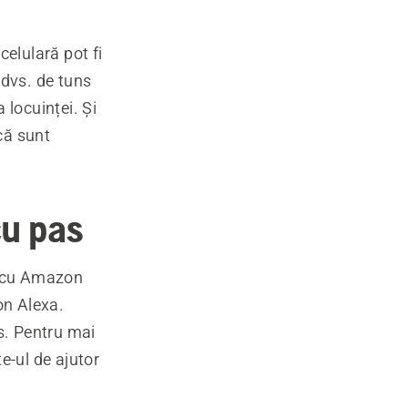
elulară pot fi
 dvs. de tuns
 locuinței. Și
că sunt
cu pas
® cu Amazon
on Alexa.
s. Pentru mai
te-ul de ajutor