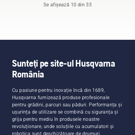
țări de
de fapt,
Se afișează 10 din 33
reduc
combustibil
investească
pe glob.
cu
și de
în
sfârșitul.
nivelul
emisii de
motoferăstrai
Pe
vibrațiilor
eșapament
Husqvarna
parcursul
la
mai
echipate
întregii
nivelul
reduse,
cu
cercetări
mâinilor.
comparativ
sistemul
și
cu
unic de
dezvoltări,
motoarele
frânare
scopul
convenționale.
a
Sunteți pe site-ul Husqvarna
mereu
lanțului
prezent
România
TrioBrake.
în
Investiția
mintea
s-a
noastră
Cu pasiune pentru inovație încă din 1689,
dovedit
a fost să
a fi
Husqvarna furnizează produse profesionale
vă
profitabilă.
creștem
pentru grădini, parcuri sau păduri. Performanța și
Utilizatorul
cât mai
ușurința de utilizare se combină cu siguranța și
de
mult
grija pentru mediu în produsele noastre
motoferăstră
randamentul.
revoluționare, unde soluțiile cu acumulatori și
Bill
Raleigh
robotica sunt deschizătoare de drumuri.