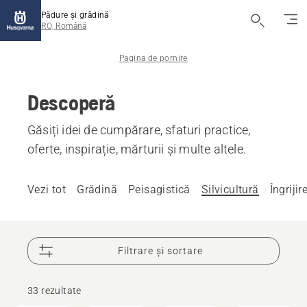
Pădure și grădină
RO, Română
Pagina de pornire
Descoperă
Găsiți idei de cumpărare, sfaturi practice,
oferte, inspirație, mărturii și multe altele.
Vezi tot
Grădină
Peisagistică
Silvicultură
Îngrijir
Filtrare și sortare
33 rezultate