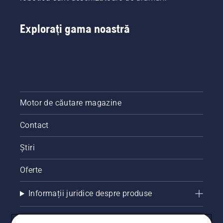
și colegii
săi
lucrează
Explorați gama noastră
acum în
mai
mare
siguranță,
mai
ergonomic
și mai
Motor de căutare magazine
inteligent,
folosind
Contact
tehnici
de lucru
mai
Știri
bune.
Oferte
Informații juridice despre produse
Alte site-uri Husqvarna