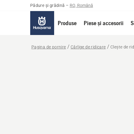
Pădure și grădină
–
RO, Română
Produse
Piese și accesorii
S
Pagina de pornire
Cârlige de ridicare
Clește de ri