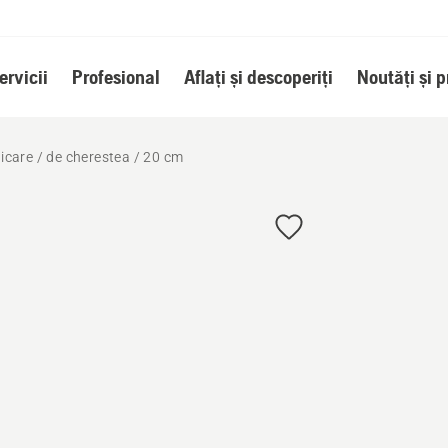
ervicii
Profesional
Aflați și descoperiți
Noutăți și 
dicare / de cherestea / 20 cm