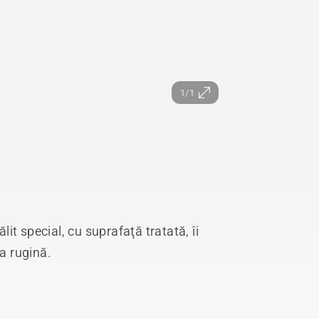
1/1
lit special, cu suprafaţă tratată, îi
la rugină.