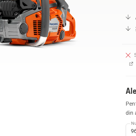
Ale
Pent
din 
Nu