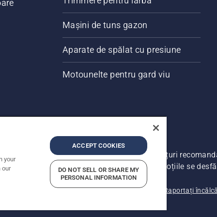
Trimmere pentru iarbă
oare
Mașini de tuns gazon
Aparate de spălat cu presiune
Motounelte pentru gard viu
ACCEPT COOKIES
ate. Prețurile prezentate includ TVA și sunt prețuri recoman
n your
a face modificări în structura de prețuri. Promoțiile se desfă
 our
DO NOT SELL OR SHARE MY
PERSONAL INFORMATION
Notificare privind confidențialitatea
Date companie
Raportați încălc