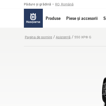
Pădure și grădină
–
RO, Română
Produse
Piese și accesorii
S
Pagina de pornire
Asistență
550 XP® G