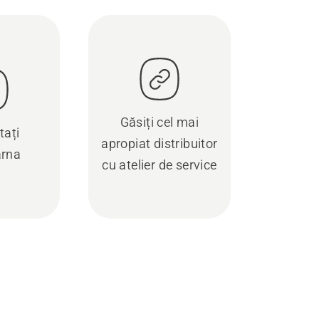
Găsiți cel mai
tați
apropiat distribuitor
rna
cu atelier de service