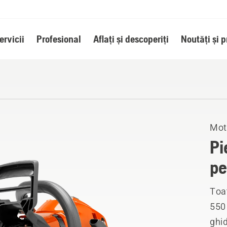
ervicii
Profesional
Aflați și descoperiți
Noutăți și 
Mot
Pi
pe
Toat
550
ghid