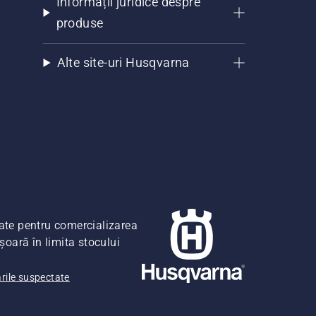
Informații juridice despre
produse
Alte site-uri Husqvarna
date pentru comercializarea
șoară în limita stocului
ările suspectate