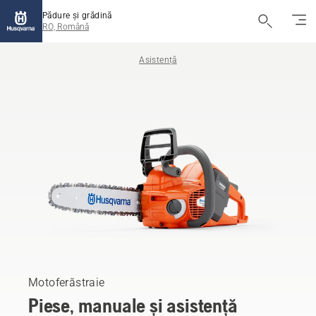
Pădure și grădină
RO, Română
Asistență
Motoferăstraie
Piese, manuale și asistență