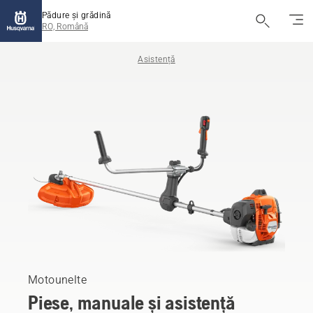
Pădure și grădină
RO, Română
Asistență
Motounelte
Piese, manuale și asistență