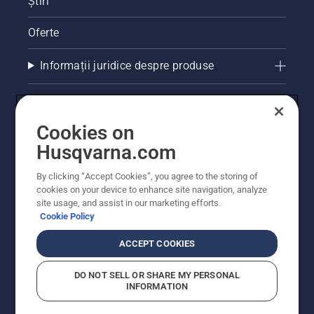
Știri
Oferte
Informații juridice despre produse
Alte site-uri Husqvarna
Cookies on
Husqvarna.com
By clicking “Accept Cookies”, you agree to the storing of
cookies on your device to enhance site navigation, analyze
site usage, and assist in our marketing efforts.
Cookie Policy
ACCEPT COOKIES
© Husqvarna AB (publ). Toate drepturile rezervate.
Prețurile prezentate includ TVA și sunt prețuri
DO NOT SELL OR SHARE MY PERSONAL
recomandate pentru comercializarea cu amănuntul.
INFORMATION
Husqvarna își rezervă dreptul de a face modificări în
structura de prețuri. Promoțiile se desfășoară în limita