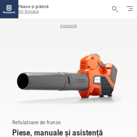
Pădure și grădină
RO, Română
Asistență
Refulatoare de frunze
Piese, manuale și asistență