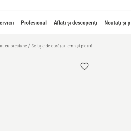
ervicii
Profesional
Aflați și descoperiți
Noutăți și 
at cu presiune
Soluție de curăţat lemn şi piatră