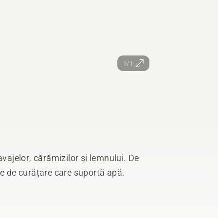
1/1
avajelor, cărămizilor și lemnului. De
țe de curățare care suportă apă.