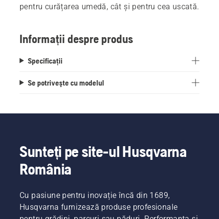
pentru curățarea umedă, cât și pentru cea uscată.
Informații despre produs
Specificații
Se potriveşte cu modelul
Sunteți pe site-ul Husqvarna
România
Cu pasiune pentru inovație încă din 1689,
Husqvarna furnizează produse profesionale
pentru grădini, parcuri sau păduri. Performanța și