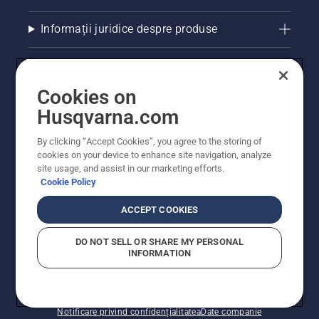
Informații juridice despre produse
Alte site-uri Husqvarna
Cookies on
Husqvarna.com
By clicking “Accept Cookies”, you agree to the storing of
cookies on your device to enhance site navigation, analyze
site usage, and assist in our marketing efforts.
Cookie Policy
ACCEPT COOKIES
© Husqvarna AB (publ). Toate drepturile rezervate.
Prețurile prezentate includ TVA și sunt prețuri
DO NOT SELL OR SHARE MY PERSONAL
recomandate pentru comercializarea cu amănuntul.
INFORMATION
Husqvarna își rezervă dreptul de a face modificări în
structura de prețuri. Promoțiile se desfășoară în limita
stocului disponibil.
Politica privind modulele cookie
Condiții de utilizare
Notificare privind confidențialitatea
Date companie