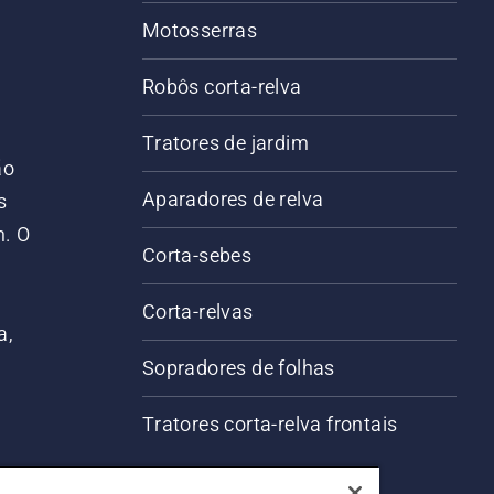
Motosserras
Robôs corta-relva
Tratores de jardim
ão
Aparadores de relva
s
m. O
Corta-sebes
Corta-relvas
a,
Sopradores de folhas
Tratores corta-relva frontais