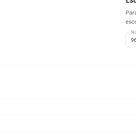
Par
esco
Nú