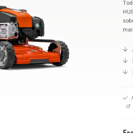
Tod
HUS
sobr
mai
Esc