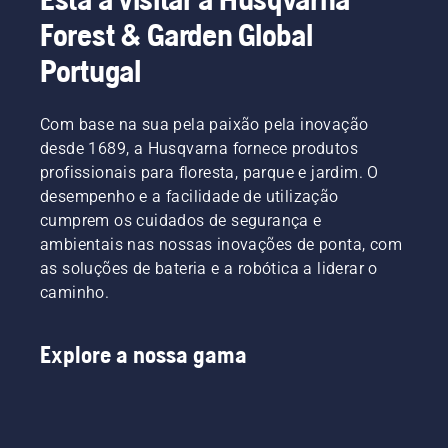
possível
como
colocação
Forest & Garden Global
fazê-lo?
corrigir
de uma
Colocámos
um
camada
Portugal
algumas
relvado
de
questões
irregular.
trituração
a um
de relva
Com base na sua pela paixão pela inovação
dos
cortada
desde 1689, a Husqvarna fornece produtos
melhores
e folhas
especialistas
profissionais para floresta, parque e jardim. O
no seu
na área.
desempenho e a facilidade de utilização
relvado.
cumprem os cuidados de segurança e
ambientais nas nossas inovações de ponta, com
as soluções de bateria e a robótica a liderar o
caminho.
Explore a nossa gama