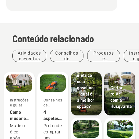
Conteúdo relacionado
Atividades
Conselhos
Produtos
Inst
e eventos
de
e
e 
Corta-
compras
inovações
relva
Produtos
elétrico
e
ou a
inovações
gasolina
Cortar
– qual é
relva
a melhor
com a
Instruções
Conselhos
e guias
de
opção?
Husqvarna
compras
Como
4
mudar o
aspetos
óleo do
a ter em
Mude o
Pretende
corta-
conta ao
óleo
comprar
relva
comprar
após
um