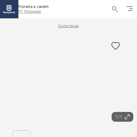
Floresta e Jardim
PT, Português
Corta-relvas
1/1