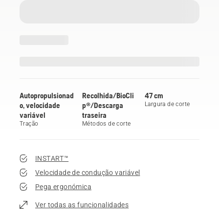
Autopropulsionad
Recolhida/BioCli
47 cm
o, velocidade
p®/Descarga
Largura de corte
variável
traseira
Tração
Métodos de corte
INSTART™
Velocidade de condução variável
Pega ergonómica
Ver todas as funcionalidades