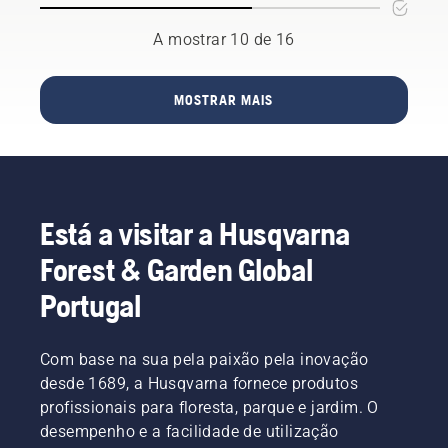
num
baterias.
de
nível
mochila,
A mostrar 10 de 16
completamente
utilizada
novo",
para
afirma
trabalhar
MOSTRAR MAIS
Johan
em
Svennung,
conjunto
Gestor
com os
de
produtos
Produtos,
profissionais
Sistemas
a bateria
Está a visitar a Husqvarna
Elétricos
da
e
Husqvarna.
Forest & Garden Global
Baterias
Uma
Portáteis
bateria
Portugal
da
de
Husqvarna.
mochila
devidamente
Com base na sua pela paixão pela inovação
ajustada
desde 1689, a Husqvarna fornece produtos
garante
profissionais para floresta, parque e jardim. O
um
desempenho e a facilidade de utilização
ajuste