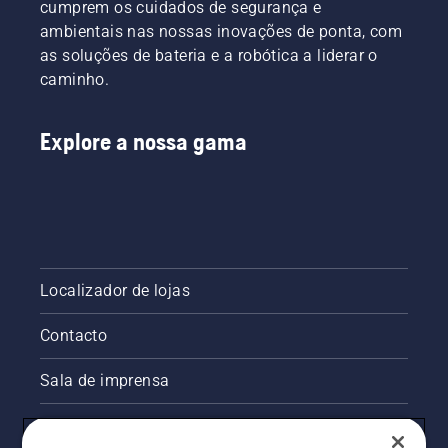
mais
cumprem os cuidados de segurança e
confortável
ambientais nas nossas inovações de ponta, com
e reduz o
as soluções de bateria e a robótica a liderar o
cansaço
caminho.
durante
a
utilização,
Explore a nossa gama
permitindo-
lhe
trabalhar
durante
mais
tempo
sem
interrupções.
Localizador de lojas
Contacto
Sala de imprensa
Informações legais sobre o produto