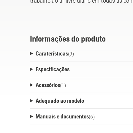
trabalho ao ar livre diário em todas as c
indicadores LED de carga na bateria, alé
bateria, legível a partir do adaptador, o q
para o utilizador. O avançado arnês ergon
bateria facilmente desmontável permite qu
Informações do produto
baterias livremente sem trocar de arnês. 
Caraterísticas
pé sem apoios garante todo o conforto e pr
(
9
)
risco das cintas de fixação ficarem molha
Especificações
Acessórios
(
1
)
Adequado ao modelo
Manuais e documentos
(
6
)