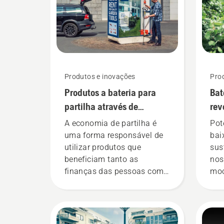
Produtos e inovações
Pro
Produtos a bateria para
Bat
partilha através de
rev
armários de ferramentas
fer
A economia de partilha é
Pot
digitais
ali
uma forma responsável de
bai
utilizar produtos que
sus
beneficiam tanto as
nos
finanças das pessoas como
moc
o nosso ambiente.
opt
Acreditamos que este
de 
modelo é perfeito para
num
ferramentas de jardinagem
nov