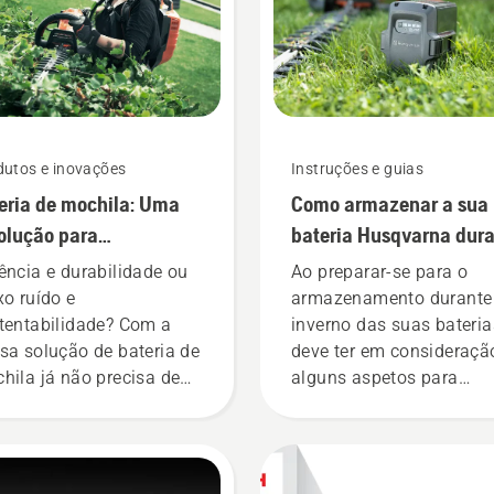
dutos e inovações
Instruções e guias
eria de mochila: Uma
Como armazenar a sua
olução para
bateria Husqvarna dur
ramentas portáteis
o inverno
ência e durabilidade ou
Ao preparar-se para o
mentadas a bateria
xo ruído e
armazenamento durante
tentabilidade? Com a
inverno das suas bateria
sa solução de bateria de
deve ter em consideraçã
hila já não precisa de
alguns aspetos para
ar. "Isto coloca a gama
garantir uma vida útil m
produtos com bateria
longa das suas baterias.
 nível completamente
o", afirma Johan