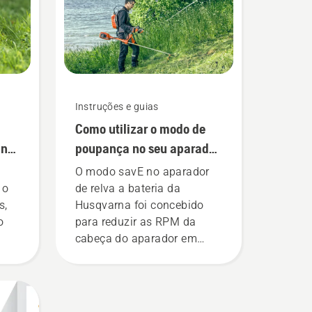
Instruções e guias
Como utilizar o modo de
ante
poupança no seu aparador
de relva a bateria
O modo savE no aparador
 o
de relva a bateria da
s,
Husqvarna foi concebido
o
para reduzir as RPM da
cabeça do aparador em
ais
aceleração total, mantendo
o binário para permitir ao
utilizador preservar a vida
útil da bateria ao cortar