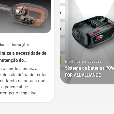
nnung, Gestor de
dutos, Sistemas
tricos e Baterias
táteis da Husqvarna.
dutos e inovações
imize a necessidade de
nutenção do
Produtos e inovações
ipamento elétrico com
Sistema de baterias PO
a os profissionais, a
ramentas a bateria
FOR ALL ALLIANCE
utenção diária do motor
ma tarefa demorada que
 o potencial de
erromper o respetivo
balho. Com produtos
mentados a bateria, essa
ocupação é