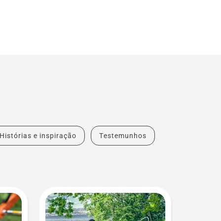
Histórias e inspiração
Testemunhos