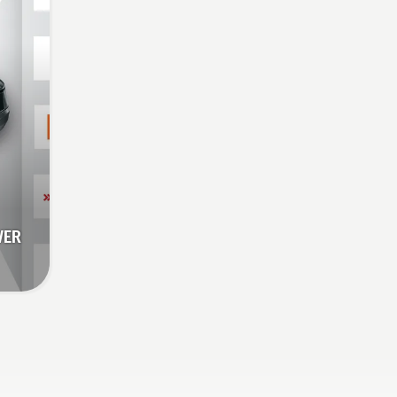
relva ligeira. Basta premir
um botão no aparador a
bateria para ligar e desligar
o modo de savE.
WER