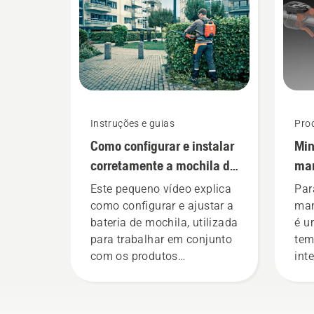
e estamos agora a
Sve
disponibilizar às pessoas a
Pro
partilha das nossas
Elé
máquinas a bateria,
Por
alugando-as em armários
de ferramentas digitais
denominados de Tools for
Instruções e guias
Pro
You em muitos países.
Como configurar e instalar
Min
corretamente a mochila da
ma
bateria
equ
Este pequeno vídeo explica
Par
fer
como configurar e ajustar a
man
bateria de mochila, utilizada
é u
para trabalhar em conjunto
tem
com os produtos
int
profissionais a bateria da
tra
Husqvarna. Uma bateria de
ali
mochila devidamente
pre