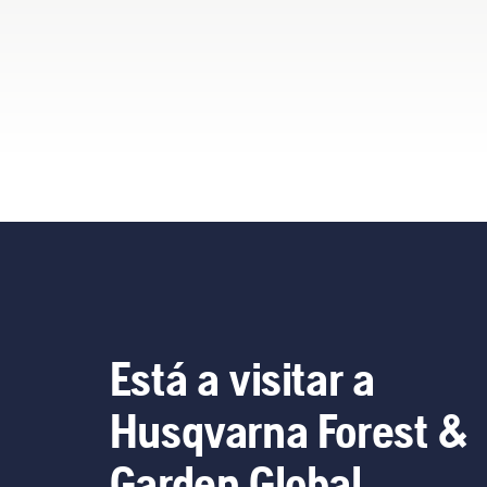
ajustada garante um ajuste
sig
mais confortável e reduz o
cansaço durante a
utilização, permitindo-lhe
trabalhar durante mais
tempo sem interrupções.
Está a visitar a
Husqvarna Forest &
Garden Global