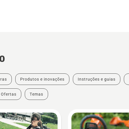
o
ras
Produtos e inovações
Instruções e guias
Ofertas
Temas